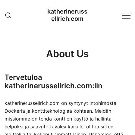
Skip
katherineruss
to
ellrich.com
content
About Us
Tervetuloa
katherinerussellrich.com:iin
katherinerussellrich.com on syntynyt intohimosta
Dockeria ja konttiteknologiaa kohtaan. Meidän
missiomme on tehdä konttien käyttö ja hallinta
helpoksi ja saavutettavaksi kaikille, olitpa sitten
aloittelija tai kokenut ammattilainen. Uskomme, että