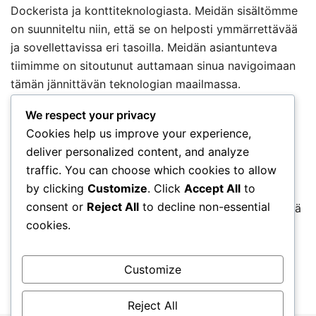
Dockerista ja konttiteknologiasta. Meidän sisältömme
on suunniteltu niin, että se on helposti ymmärrettävää
ja sovellettavissa eri tasoilla. Meidän asiantunteva
tiimimme on sitoutunut auttamaan sinua navigoimaan
tämän jännittävän teknologian maailmassa.
We respect your privacy
Tiimimme
Cookies help us improve your experience,
deliver personalized content, and analyze
Liity mukaan!
traffic. You can choose which cookies to allow
by clicking
Customize
. Click
Accept All
to
Olemme innoissamme siitä, että olet täällä! Tutustu
consent or
Reject All
to decline non-essential
sisältöömme ja ota yhteyttä, jos sinulla on kysymyksiä
cookies.
tai tarvitset apua. Voit tavoittaa meidät osoitteesta
hello@katherinerussellrich.com
.
Customize
Reject All