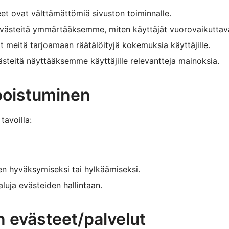
t ovat välttämättömiä sivuston toiminnalle.
ästeitä ymmärtääksemme, miten käyttäjät vuorovaikuttava
meitä tarjoamaan räätälöityjä kokemuksia käyttäjille.
teitä näyttääksemme käyttäjille relevantteja mainoksia.
 poistuminen
tavoilla:
en hyväksymiseksi tai hylkäämiseksi.
uja evästeiden hallintaan.
 evästeet/palvelut