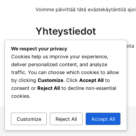
Voimme päivittää tätä evästekäytäntöä ajoi
Yhteystiedot
Jos sinulla on kysymyksiä tai huolenaiheit
We respect your privacy
cookiepolicy@katherinerussellrich.com
.
Cookies help us improve your experience,
deliver personalized content, and analyze
traffic. You can choose which cookies to allow
by clicking
Customize
. Click
Accept All
to
consent or
Reject All
to decline non-essential
cookies.
Customize
Reject All
Accept All