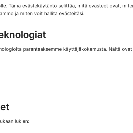
olle. Tämä evästekäytäntö selittää, mitä evästeet ovat, mi
amme ja miten voit hallita evästeitäsi.
eknologiat
eknologioita parantaaksemme käyttäjäkokemusta. Näitä ova
set
mukaan lukien: