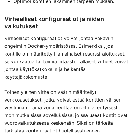
Optimoi konttien jakaminen tarpeen mukaan.
Virheelliset konfiguraatiot ja niiden
vaikutukset
Virheelliset konfiguraatiot voivat johtaa vakaviin
ongelmiin Docker-ympäristössä. Esimerkiksi, jos
kontille on määritetty liian alhaiset resurssirajoitukset,
se voi kaatua tai toimia hitaasti. Tällaiset virheet voivat
johtaa käyttökatkoksiin ja heikentää
käyttäjäkokemusta.
Toinen yleinen virhe on väärin määritellyt
verkkoasetukset, jotka voivat estää konttien välisen
viestinnän. Tämä voi aiheuttaa ongelmia, erityisesti
monimutkaisissa sovelluksissa, joissa useat kontit ovat
vuorovaikutuksessa keskenään. Siksi on tärkeää
tarkistaa konfiguraatiot huolellisesti ennen