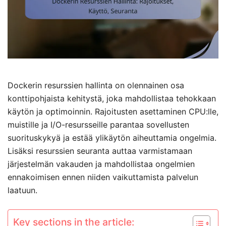
Dockerin resurssien hallinta on olennainen osa
konttipohjaista kehitystä, joka mahdollistaa tehokkaan
käytön ja optimoinnin. Rajoitusten asettaminen CPU:lle,
muistille ja I/O-resursseille parantaa sovellusten
suorituskykyä ja estää ylikäytön aiheuttamia ongelmia.
Lisäksi resurssien seuranta auttaa varmistamaan
järjestelmän vakauden ja mahdollistaa ongelmien
ennakoimisen ennen niiden vaikuttamista palvelun
laatuun.
Key sections in the article: