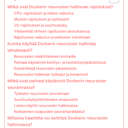
Mitkä ovat Dockerin resurssien hallinnan rajoitukset?
CPU-rajoitukset ja niiden vaikutus
Muistin rajoitukset ja optimointi
I/O-rajoitukset ja suorituskyky
Yleisimmät virheet rajoitusten asetuksessa
Rajoitusten vaikutus sovellusten toimintaan
Kuinka käyttää Dockerin resurssien hallintaa
tehokkaasti?
Resurssien määrittäminen konteille
Parhaat käytännöt kehitys- ja tuotantoympäristöissä
Esimerkkejä resurssien jakamisesta
Resurssien hallinnan työkalut ja komennot
Mitkä ovat parhaat käytännöt Dockerin resurssien
seurannassa?
Työkalut resurssien seurantaan
Suorituskykymetrikoiden analysointi
Lokien käyttö resurssien hallinnassa
Kolmannen osapuolen seurantaratkaisut
Millaisia haasteita voi esiintyä Dockerin resurssien
hallinnassa?