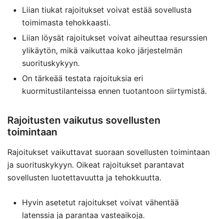
Liian tiukat rajoitukset voivat estää sovellusta
toimimasta tehokkaasti.
Liian löysät rajoitukset voivat aiheuttaa resurssien
ylikäytön, mikä vaikuttaa koko järjestelmän
suorituskykyyn.
On tärkeää testata rajoituksia eri
kuormitustilanteissa ennen tuotantoon siirtymistä.
Rajoitusten vaikutus sovellusten
toimintaan
Rajoitukset vaikuttavat suoraan sovellusten toimintaan
ja suorituskykyyn. Oikeat rajoitukset parantavat
sovellusten luotettavuutta ja tehokkuutta.
Hyvin asetetut rajoitukset voivat vähentää
latenssia ja parantaa vasteaikoja.