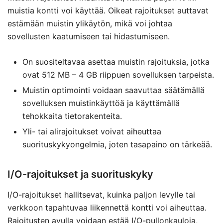
muistia kontti voi käyttää. Oikeat rajoitukset auttavat
estämään muistin ylikäytön, mikä voi johtaa
sovellusten kaatumiseen tai hidastumiseen.
On suositeltavaa asettaa muistin rajoituksia, jotka
ovat 512 MB – 4 GB riippuen sovelluksen tarpeista.
Muistin optimointi voidaan saavuttaa säätämällä
sovelluksen muistinkäyttöä ja käyttämällä
tehokkaita tietorakenteita.
Yli- tai alirajoitukset voivat aiheuttaa
suorituskykyongelmia, joten tasapaino on tärkeää.
I/O-rajoitukset ja suorituskyky
I/O-rajoitukset hallitsevat, kuinka paljon levylle tai
verkkoon tapahtuvaa liikennettä kontti voi aiheuttaa.
Rajoitusten avulla voidaan estää I/O-pullonkauloja,