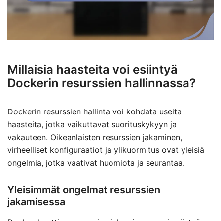
Millaisia haasteita voi esiintyä
Dockerin resurssien hallinnassa?
Dockerin resurssien hallinta voi kohdata useita
haasteita, jotka vaikuttavat suorituskykyyn ja
vakauteen. Oikeanlaisten resurssien jakaminen,
virheelliset konfiguraatiot ja ylikuormitus ovat yleisiä
ongelmia, jotka vaativat huomiota ja seurantaa.
Yleisimmät ongelmat resurssien
jakamisessa