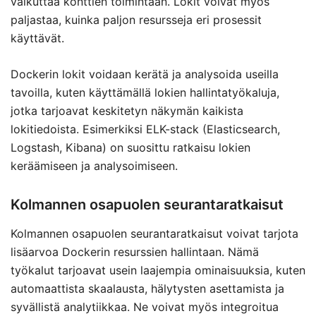
vaikuttaa konttien toimintaan. Lokit voivat myös
paljastaa, kuinka paljon resursseja eri prosessit
käyttävät.
Dockerin lokit voidaan kerätä ja analysoida useilla
tavoilla, kuten käyttämällä lokien hallintatyökaluja,
jotka tarjoavat keskitetyn näkymän kaikista
lokitiedoista. Esimerkiksi ELK-stack (Elasticsearch,
Logstash, Kibana) on suosittu ratkaisu lokien
keräämiseen ja analysoimiseen.
Kolmannen osapuolen seurantaratkaisut
Kolmannen osapuolen seurantaratkaisut voivat tarjota
lisäarvoa Dockerin resurssien hallintaan. Nämä
työkalut tarjoavat usein laajempia ominaisuuksia, kuten
automaattista skaalausta, hälytysten asettamista ja
syvällistä analytiikkaa. Ne voivat myös integroitua