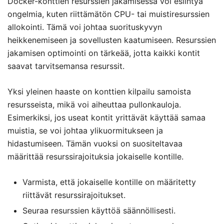
Docker-konttien resurssien jakamisessa voi esiintyä
ongelmia, kuten riittämätön CPU- tai muistiresurssien
allokointi. Tämä voi johtaa suorituskyvyn
heikkenemiseen ja sovellusten kaatumiseen. Resurssien
jakamisen optimointi on tärkeää, jotta kaikki kontit
saavat tarvitsemansa resurssit.
Yksi yleinen haaste on konttien kilpailu samoista
resursseista, mikä voi aiheuttaa pullonkauloja.
Esimerkiksi, jos useat kontit yrittävät käyttää samaa
muistia, se voi johtaa ylikuormitukseen ja
hidastumiseen. Tämän vuoksi on suositeltavaa
määrittää resurssirajoituksia jokaiselle kontille.
Varmista, että jokaiselle kontille on määritetty
riittävät resurssirajoitukset.
Seuraa resurssien käyttöä säännöllisesti.