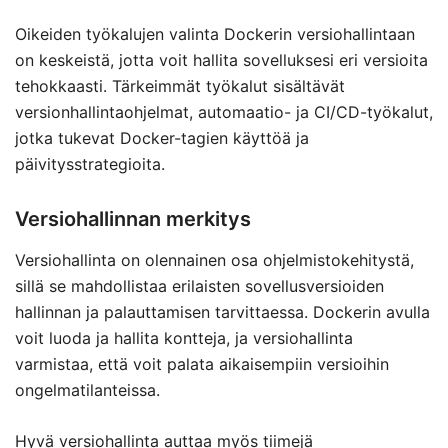
Oikeiden työkalujen valinta Dockerin versiohallintaan
on keskeistä, jotta voit hallita sovelluksesi eri versioita
tehokkaasti. Tärkeimmät työkalut sisältävät
versionhallintaohjelmat, automaatio- ja CI/CD-työkalut,
jotka tukevat Docker-tagien käyttöä ja
päivitysstrategioita.
Versiohallinnan merkitys
Versiohallinta on olennainen osa ohjelmistokehitystä,
sillä se mahdollistaa erilaisten sovellusversioiden
hallinnan ja palauttamisen tarvittaessa. Dockerin avulla
voit luoda ja hallita kontteja, ja versiohallinta
varmistaa, että voit palata aikaisempiin versioihin
ongelmatilanteissa.
Hyvä versiohallinta auttaa myös tiimejä