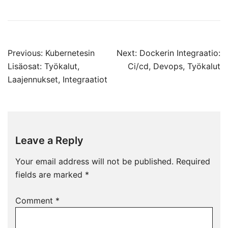
Post
Previous:
Kubernetesin
Next:
Dockerin Integraatio:
navigation
Lisäosat: Työkalut,
Ci/cd, Devops, Työkalut
Laajennukset, Integraatiot
Leave a Reply
Your email address will not be published.
Required
fields are marked
*
Comment
*