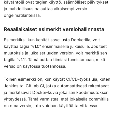
käytäntöjä ovat tagien käyttö, säännölliset päivitykset
ja mahdollisuus palauttaa aikaisempi versio
ongelmatilanteissa.
Reaaliaikaiset esimerkit versiohallinnasta
Esimerkiksi, kun kehität sovellusta Dockerilla, voit
käyttää tagia “v1.0” ensimmäiselle julkaisulle. Jos teet
muutoksia ja julkaiset uuden version, voit merkitä sen
tagilla “v1.1”. Tämä auttaa tiimiäsi tunnistamaan, mikä
versio on käytössä tuotannossa.
Toinen esimerkki on, kun käytät CI/CD-työkaluja, kuten
Jenkins tai GitLab CI, jotka automaattisesti rakentavat
ja merkitsevät Docker-kuvia jokaisen koodimuutoksen
yhteydessä. Tämä varmistaa, että jokaisella commitilla
on oma versio, jota voidaan käyttää tarvittaessa.