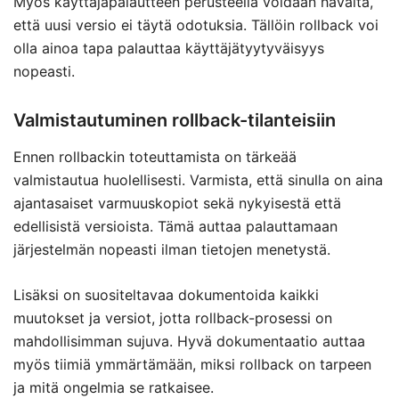
Myös käyttäjäpalautteen perusteella voidaan havaita,
että uusi versio ei täytä odotuksia. Tällöin rollback voi
olla ainoa tapa palauttaa käyttäjätyytyväisyys
nopeasti.
Valmistautuminen rollback-tilanteisiin
Ennen rollbackin toteuttamista on tärkeää
valmistautua huolellisesti. Varmista, että sinulla on aina
ajantasaiset varmuuskopiot sekä nykyisestä että
edellisistä versioista. Tämä auttaa palauttamaan
järjestelmän nopeasti ilman tietojen menetystä.
Lisäksi on suositeltavaa dokumentoida kaikki
muutokset ja versiot, jotta rollback-prosessi on
mahdollisimman sujuva. Hyvä dokumentaatio auttaa
myös tiimiä ymmärtämään, miksi rollback on tarpeen
ja mitä ongelmia se ratkaisee.