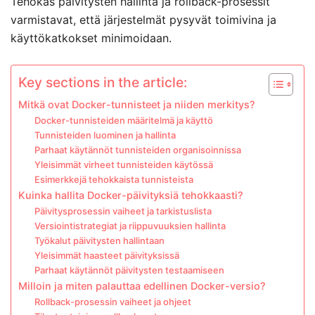
Tehokas päivitysten hallinta ja rollback-prosessit
varmistavat, että järjestelmät pysyvät toimivina ja
käyttökatkokset minimoidaan.
Key sections in the article:
Mitkä ovat Docker-tunnisteet ja niiden merkitys?
Docker-tunnisteiden määritelmä ja käyttö
Tunnisteiden luominen ja hallinta
Parhaat käytännöt tunnisteiden organisoinnissa
Yleisimmät virheet tunnisteiden käytössä
Esimerkkejä tehokkaista tunnisteista
Kuinka hallita Docker-päivityksiä tehokkaasti?
Päivitysprosessin vaiheet ja tarkistuslista
Versiointistrategiat ja riippuvuuksien hallinta
Työkalut päivitysten hallintaan
Yleisimmät haasteet päivityksissä
Parhaat käytännöt päivitysten testaamiseen
Milloin ja miten palauttaa edellinen Docker-versio?
Rollback-prosessin vaiheet ja ohjeet