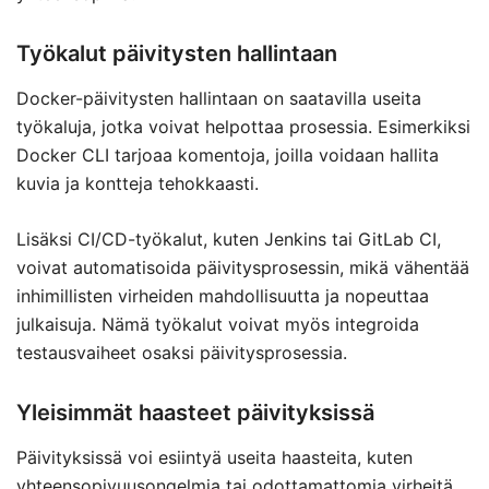
Työkalut päivitysten hallintaan
Docker-päivitysten hallintaan on saatavilla useita
työkaluja, jotka voivat helpottaa prosessia. Esimerkiksi
Docker CLI tarjoaa komentoja, joilla voidaan hallita
kuvia ja kontteja tehokkaasti.
Lisäksi CI/CD-työkalut, kuten Jenkins tai GitLab CI,
voivat automatisoida päivitysprosessin, mikä vähentää
inhimillisten virheiden mahdollisuutta ja nopeuttaa
julkaisuja. Nämä työkalut voivat myös integroida
testausvaiheet osaksi päivitysprosessia.
Yleisimmät haasteet päivityksissä
Päivityksissä voi esiintyä useita haasteita, kuten
yhteensopivuusongelmia tai odottamattomia virheitä.