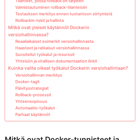
Tilanteet, joissa rollback on tarpeen
Valmistautuminen rollback-tilanteisiin
Testauksen merkitys ennen tuotantoon siirtymistä
Rollbackin riskit ja hallinta
Mitkä ovat yleiset käytännöt Dockerin
versiohallinnassa?
Reaaliaikaiset esimerkit versiohallinnasta
Haasteet ja ratkaisut versiohallinnassa
Suositellut työkalut ja resurssit
Yhteisön ja virallisen dokumentaation linkit
Kuinka valita oikeat työkalut Dockerin versiohallintaan?
Versiohallinnan merkitys
Docker-tagit
Päivitysstrategiat
Rollback-prosessit
Yhteensopivuus
Automaatio-työkalut
Parhaat käytännöt
Mitkä ovat Docker-tunnisteet ja