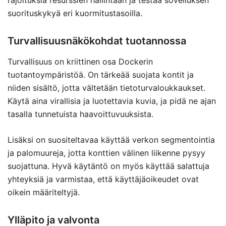
rajoituksia resurssien hallintaan ja testaa sovelluksen
suorituskykyä eri kuormitustasoilla.
Turvallisuusnäkökohdat tuotannossa
Turvallisuus on kriittinen osa Dockerin
tuotantoympäristöä. On tärkeää suojata kontit ja
niiden sisältö, jotta vältetään tietoturvaloukkaukset.
Käytä aina virallisia ja luotettavia kuvia, ja pidä ne ajan
tasalla tunnetuista haavoittuvuuksista.
Lisäksi on suositeltavaa käyttää verkon segmentointia
ja palomuureja, jotta konttien välinen liikenne pysyy
suojattuna. Hyvä käytäntö on myös käyttää salattuja
yhteyksiä ja varmistaa, että käyttäjäoikeudet ovat
oikein määriteltyjä.
Ylläpito ja valvonta