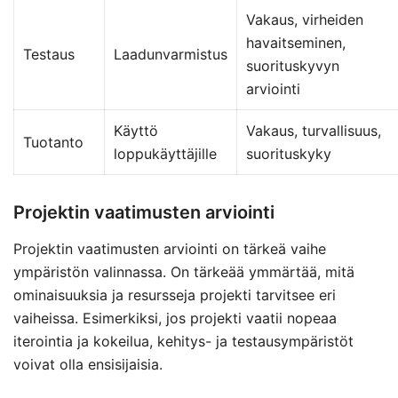
Vakaus, virheiden
havaitseminen,
Testaus
Laadunvarmistus
suorituskyvyn
arviointi
Käyttö
Vakaus, turvallisuus,
Tuotanto
loppukäyttäjille
suorituskyky
Projektin vaatimusten arviointi
Projektin vaatimusten arviointi on tärkeä vaihe
ympäristön valinnassa. On tärkeää ymmärtää, mitä
ominaisuuksia ja resursseja projekti tarvitsee eri
vaiheissa. Esimerkiksi, jos projekti vaatii nopeaa
iterointia ja kokeilua, kehitys- ja testausympäristöt
voivat olla ensisijaisia.