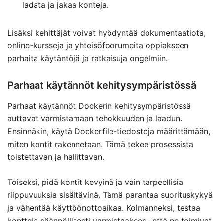
ladata ja jakaa konteja.
Lisäksi kehittäjät voivat hyödyntää dokumentaatiota,
online-kursseja ja yhteisöfoorumeita oppiakseen
parhaita käytäntöjä ja ratkaisuja ongelmiin.
Parhaat käytännöt kehitysympäristössä
Parhaat käytännöt Dockerin kehitysympäristössä
auttavat varmistamaan tehokkuuden ja laadun.
Ensinnäkin, käytä Dockerfile-tiedostoja määrittämään,
miten kontit rakennetaan. Tämä tekee prosessista
toistettavan ja hallittavan.
Toiseksi, pidä kontit kevyinä ja vain tarpeellisia
riippuvuuksia sisältävinä. Tämä parantaa suorituskykyä
ja vähentää käyttöönottoaikaa. Kolmanneksi, testaa
kontteja säännöllisesti varmistaaksesi, että ne toimivat