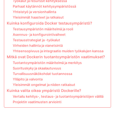
Työkalut ja resurssit kehityksessä
Parhaat käytännöt kehitysympäristössä
Yhteistyö ja versionhallinta
Yleisimmät haasteet ja ratkaisut
Kuinka konfiguroida Docker testausympäristö?
Testausympäristön määritelmä ja rooli
Asennus- ja konfigurointivaiheet
Testausstrategiat ja -työkalut
Virheiden hallinta ja vianetsintä
Yhteensopivuus ja integraatio muiden työkalujen kanssa
Mitkä ovat Dockerin tuotantoympäristön vaatimukset?
Tuotantoympäristön määritelmä ja merkitys
Suorituskyky ja skaalautuvuus
Turvallisuusnäkökohdat tuotannossa
Ylläpito ja valvonta
Yleisimmät ongelmat ja niiden ratkaisut
Kuinka valita oikea ympäristö Dockerille?
Vertailu kehitys-, testaus- ja tuotantoympäristöjen välillä
Projektin vaatimusten arviointi