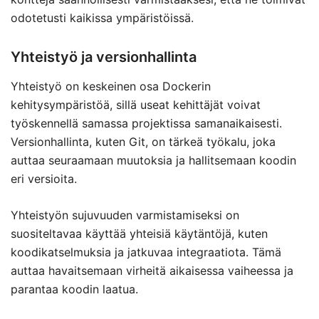
odotetusti kaikissa ympäristöissä.
Yhteistyö ja versionhallinta
Yhteistyö on keskeinen osa Dockerin
kehitysympäristöä, sillä useat kehittäjät voivat
työskennellä samassa projektissa samanaikaisesti.
Versionhallinta, kuten Git, on tärkeä työkalu, joka
auttaa seuraamaan muutoksia ja hallitsemaan koodin
eri versioita.
Yhteistyön sujuvuuden varmistamiseksi on
suositeltavaa käyttää yhteisiä käytäntöjä, kuten
koodikatselmuksia ja jatkuvaa integraatiota. Tämä
auttaa havaitsemaan virheitä aikaisessa vaiheessa ja
parantaa koodin laatua.