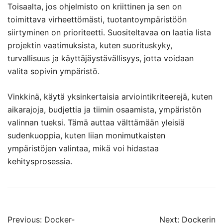
Toisaalta, jos ohjelmisto on kriittinen ja sen on
toimittava virheettömästi, tuotantoympäristöön
siirtyminen on prioriteetti. Suositeltavaa on laatia lista
projektin vaatimuksista, kuten suorituskyky,
turvallisuus ja käyttäjäystävällisyys, jotta voidaan
valita sopivin ympäristö.
Vinkkinä, käytä yksinkertaisia arviointikriteerejä, kuten
aikarajoja, budjettia ja tiimin osaamista, ympäristön
valinnan tueksi. Tämä auttaa välttämään yleisiä
sudenkuoppia, kuten liian monimutkaisten
ympäristöjen valintaa, mikä voi hidastaa
kehitysprosessia.
Post
Previous:
Docker-
Next:
Dockerin