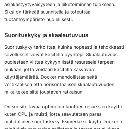
asiakastyytyväisyyteen ja liiketoiminnan tulokseen.
Siksi on tärkeää suunnitella ja toteuttaa
tuotantoympäristö huolellisesti.
Suorituskyky ja skaalautuvuus
Suorituskyky tarkoittaa, kuinka nopeasti ja tehokkaasti
sovellukset voivat käsitellä pyyntöjä. Skaalautuvuus
puolestaan viittaa kykyyn lisätä resursseja tarpeen
mukaan, jotta voidaan käsitellä kasvavaa
käyttäjämäärää. Docker mahdollistaa sekä
vertikaalisen että horisontaalisen skaalautuvuuden,
mikä tekee siitä joustavan ratkaisun.
On suositeltavaa optimoida konttien resurssien käyttö,
kuten CPU ja muisti, jotta saavutetaan paras
mahdollinen suorituskyky. Esimerkiksi, käytä Dockerin