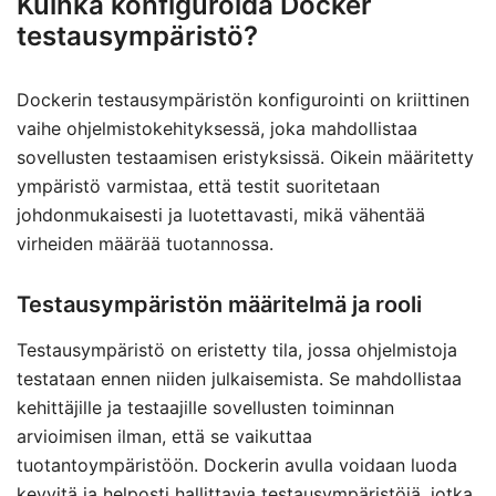
Kuinka konfiguroida Docker
testausympäristö?
Dockerin testausympäristön konfigurointi on kriittinen
vaihe ohjelmistokehityksessä, joka mahdollistaa
sovellusten testaamisen eristyksissä. Oikein määritetty
ympäristö varmistaa, että testit suoritetaan
johdonmukaisesti ja luotettavasti, mikä vähentää
virheiden määrää tuotannossa.
Testausympäristön määritelmä ja rooli
Testausympäristö on eristetty tila, jossa ohjelmistoja
testataan ennen niiden julkaisemista. Se mahdollistaa
kehittäjille ja testaajille sovellusten toiminnan
arvioimisen ilman, että se vaikuttaa
tuotantoympäristöön. Dockerin avulla voidaan luoda
kevyitä ja helposti hallittavia testausympäristöjä, jotka