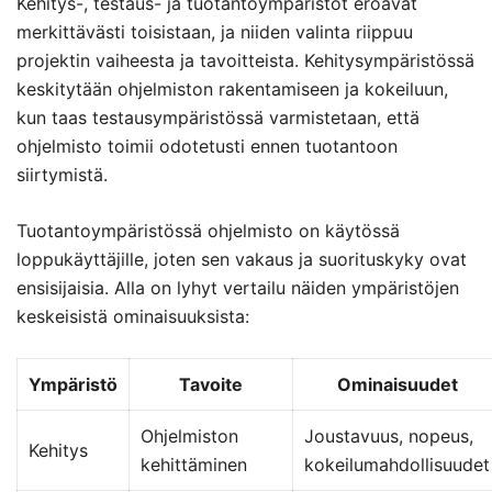
Kehitys-, testaus- ja tuotantoympäristöt eroavat
merkittävästi toisistaan, ja niiden valinta riippuu
projektin vaiheesta ja tavoitteista. Kehitysympäristössä
keskitytään ohjelmiston rakentamiseen ja kokeiluun,
kun taas testausympäristössä varmistetaan, että
ohjelmisto toimii odotetusti ennen tuotantoon
siirtymistä.
Tuotantoympäristössä ohjelmisto on käytössä
loppukäyttäjille, joten sen vakaus ja suorituskyky ovat
ensisijaisia. Alla on lyhyt vertailu näiden ympäristöjen
keskeisistä ominaisuuksista:
Ympäristö
Tavoite
Ominaisuudet
Ohjelmiston
Joustavuus, nopeus,
Kehitys
kehittäminen
kokeilumahdollisuudet