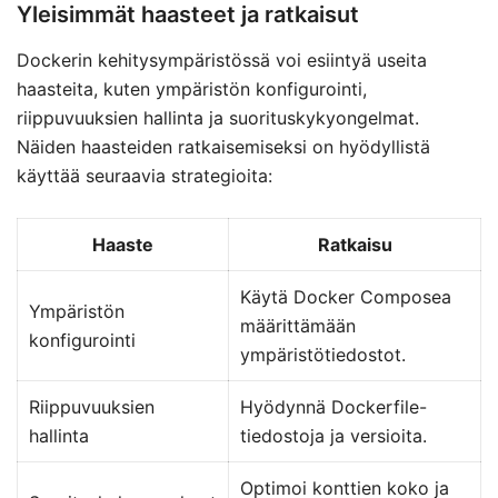
Yleisimmät haasteet ja ratkaisut
Dockerin kehitysympäristössä voi esiintyä useita
haasteita, kuten ympäristön konfigurointi,
riippuvuuksien hallinta ja suorituskykyongelmat.
Näiden haasteiden ratkaisemiseksi on hyödyllistä
käyttää seuraavia strategioita:
Haaste
Ratkaisu
Käytä Docker Composea
Ympäristön
määrittämään
konfigurointi
ympäristötiedostot.
Riippuvuuksien
Hyödynnä Dockerfile-
hallinta
tiedostoja ja versioita.
Optimoi konttien koko ja