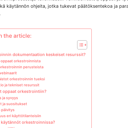
sekä käytännön ohjeita, jotka tukevat päätöksentekoa ja par
.
 the article:
oinnin dokumentaation keskeiset resurssit?
 oppaat orkestroinnista
t orkestroinnin perusteista
webinaarit
mistot orkestroinnin tueksi
 ja tekniset resurssit
t oppaat orkestrointiin?
 ja syvyys
t ja suositukset
 päivitys
s eri käyttötilanteisiin
 käytännöt orkestroinnissa?