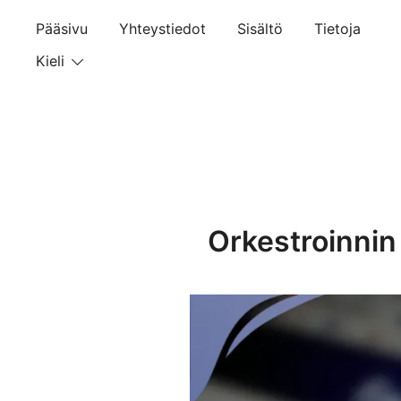
Skip
Pääsivu
Yhteystiedot
Sisältö
Tietoja
to
content
Kieli
Orkestroinnin