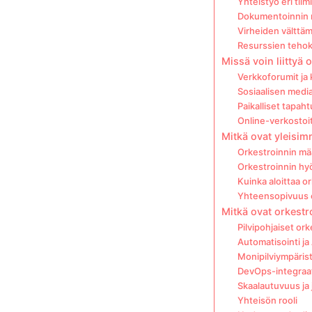
Yhteistyö eri tiimi
Dokumentoinnin 
Virheiden välttä
Resurssien tehok
Missä voin liittyä
Verkkoforumit ja 
Sosiaalisen media
Paikalliset tapah
Online-verkostoi
Mitkä ovat yleisi
Orkestroinnin mää
Orkestroinnin hy
Kuinka aloittaa or
Yhteensopivuus e
Mitkä ovat orkestr
Pilvipohjaiset ork
Automatisointi ja 
Monipilviympäris
DevOps-integraa
Skaalautuvuus ja
Yhteisön rooli