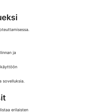
ueksi
toteuttamisessa.
linnan ja
 käyttöön
a sovelluksia.
it
staa erilaisten