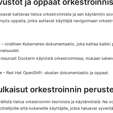
ustot ja oppaat orkestroinni
joavat kattavaa tietoa orkestroinnista ja sen käytännön sov
 myös oppaita, jotka auttavat käyttäjiä navigoimaan orkestr
– virallinen Kubernetes-dokumentaatio, joka kattaa kaikki p
naisuudet.
resurssit Dockerin käytöstä orkestroinnissa, mukaan lukien
m
– Red Hat OpenShift -alustan dokumentaatio ja oppaat.
 julkaisut orkestroinnin perust
vällistä tietoa orkestroinnin teorioista ja käytännöistä. Ne vo
oittelijoille että kokeneille käyttäjille, jotka haluavat syven