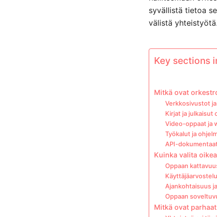
syvällistä tietoa 
välistä yhteistyötä
Key sections in
Mitkä ovat orkestr
Verkkosivustot ja
Kirjat ja julkaisu
Video-oppaat ja 
Työkalut ja ohjel
API-dokumentaatio
Kuinka valita oikea
Oppaan kattavuus
Käyttäjäarvostelu
Ajankohtaisuus ja
Oppaan soveltuvuu
Mitkä ovat parhaat