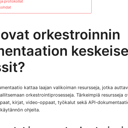
ja protokollat
kohdat
ovat orkestroinnin
entaation keskeise
sit?
mentaatio kattaa laajan valikoiman resursseja, jotka auttav
litsemaan orkestrointiprosesseja. Tärkeimpiä resursseja o
paat, kirjat, video-oppaat, työkalut sekä API-dokumentaatio
a käytännön ohjeita.