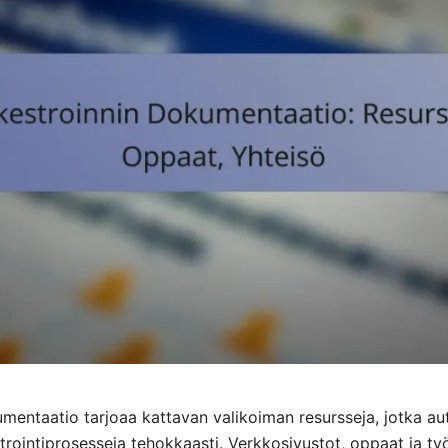
mentaatio tarjoaa kattavan valikoiman resursseja, jotka aut
trointiprosesseja tehokkaasti. Verkkosivustot, oppaat ja ty