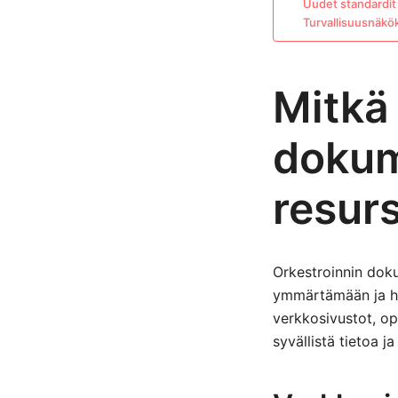
Uudet standardit 
Turvallisuusnäkö
Mitkä 
dokum
resurs
Orkestroinnin doku
ymmärtämään ja hal
verkkosivustot, op
syvällistä tietoa j