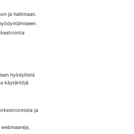
n ja hallintaan.
 hyödyntämiseen.
kestrointia
isen hyödyllistä
ja käytäntöjä
rkestroinnista ja
i webinaareja,