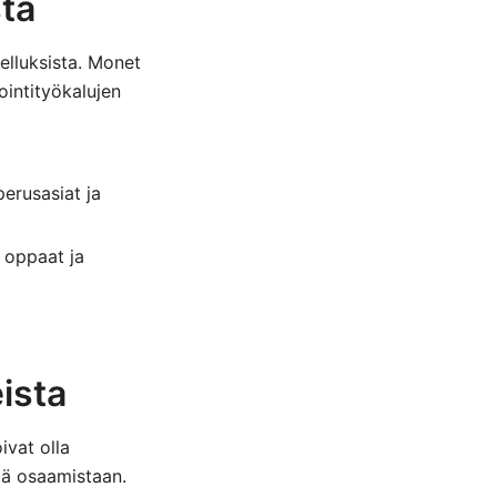
sta
elluksista. Monet
ointityökalujen
erusasiat ja
 oppaat ja
eista
ivat olla
tää osaamistaan.