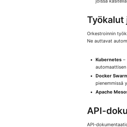
joissa käsitell
Työkalut 
Orkestroinnin työk
Ne auttavat automa
Kubernetes
– 
automaattisen
Docker Swar
pienemmissä y
Apache Meso
API-doku
API-dokumentaatio 