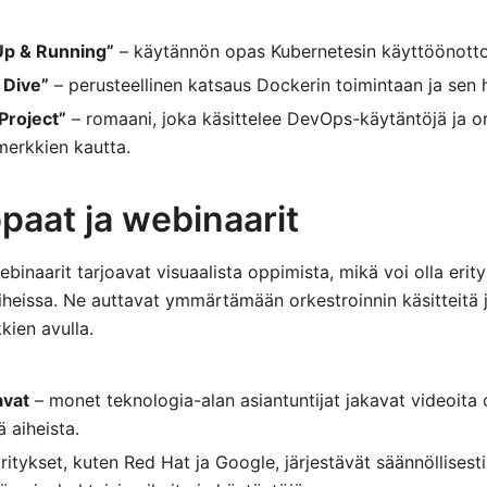
Up & Running”
– käytännön opas Kubernetesin käyttöönottoo
 Dive”
– perusteellinen katsaus Dockerin toimintaan ja sen
Project”
– romaani, joka käsittelee DevOps-käytäntöjä ja or
merkkien kautta.
paat ja webinaarit
inaarit tarjoavat visuaalista oppimista, mikä voi olla erity
heissa. Ne auttavat ymmärtämään orkestroinnin käsitteitä 
ien avulla.
vat
– monet teknologia-alan asiantuntijat jakavat videoita o
tä aiheista.
ritykset, kuten Red Hat ja Google, järjestävät säännöllisest