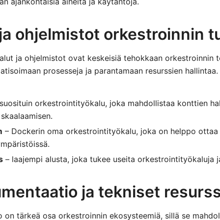
ään ajankohtaisia aiheita ja käytäntöjä.
ja ohjelmistot orkestroinnin t
alut ja ohjelmistot ovat keskeisiä tehokkaan orkestroinnin 
tisoimaan prosesseja ja parantamaan resurssien hallintaa.
suosituin orkestrointityökalu, joka mahdollistaa konttien hal
 skaalaamisen.
m
– Dockerin oma orkestrointityökalu, joka on helppo ottaa
mpäristöissä.
s
– laajempi alusta, joka tukee useita orkestrointityökaluja j
mentaatio ja tekniset resurss
on tärkeä osa orkestroinnin ekosysteemiä, sillä se mahdolli