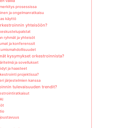
en välillä
merkitys prosessissa
minen ja ongelmanratkaisu
as käyttö
 orkestroinnin yhteisöön?
keskustelupalstat
n ryhmät ja yhteisöt
tumat ja konferenssit
tumismahdollisuudet
mmät kysymykset orkestroinnista?
ritelmä ja sovellukset
ödyt ja haasteet
kestrointi projektissa?
ri järjestelmien kanssa
oinnin tulevaisuuden trendit?
estrointiratkaisut
AI
töt
tio
 joustavuus