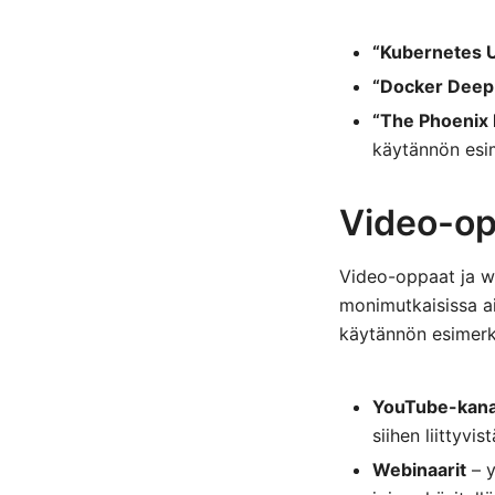
“Kubernetes 
“Docker Deep
“The Phoenix 
käytännön esi
Video-op
Video-oppaat ja web
monimutkaisissa ai
käytännön esimerkk
YouTube-kana
siihen liittyvis
Webinaarit
– y