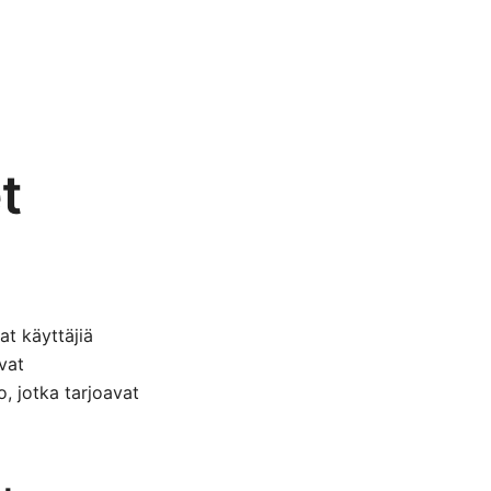
t
at käyttäjiä
vat
, jotka tarjoavat