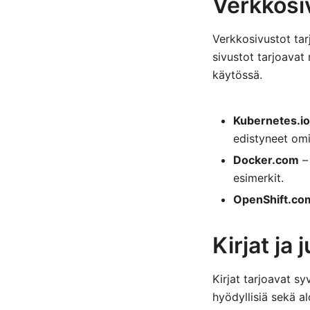
Verkkosiv
Verkkosivustot tar
sivustot tarjoavat
käytössä.
Kubernetes.io
edistyneet omi
Docker.com
– 
esimerkit.
OpenShift.co
Kirjat ja
Kirjat tarjoavat sy
hyödyllisiä sekä al