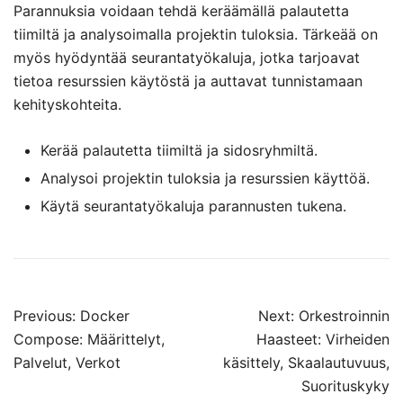
Parannuksia voidaan tehdä keräämällä palautetta
tiimiltä ja analysoimalla projektin tuloksia. Tärkeää on
myös hyödyntää seurantatyökaluja, jotka tarjoavat
tietoa resurssien käytöstä ja auttavat tunnistamaan
kehityskohteita.
Kerää palautetta tiimiltä ja sidosryhmiltä.
Analysoi projektin tuloksia ja resurssien käyttöä.
Käytä seurantatyökaluja parannusten tukena.
Post
Previous:
Docker
Next:
Orkestroinnin
navigation
Compose: Määrittelyt,
Haasteet: Virheiden
Palvelut, Verkot
käsittely, Skaalautuvuus,
Suorituskyky