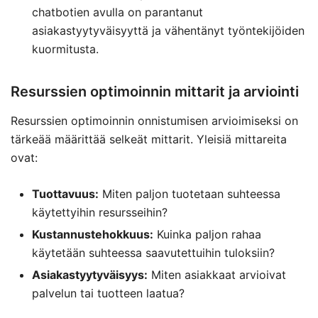
chatbotien avulla on parantanut
asiakastyytyväisyyttä ja vähentänyt työntekijöiden
kuormitusta.
Resurssien optimoinnin mittarit ja arviointi
Resurssien optimoinnin onnistumisen arvioimiseksi on
tärkeää määrittää selkeät mittarit. Yleisiä mittareita
ovat:
Tuottavuus:
Miten paljon tuotetaan suhteessa
käytettyihin resursseihin?
Kustannustehokkuus:
Kuinka paljon rahaa
käytetään suhteessa saavutettuihin tuloksiin?
Asiakastyytyväisyys:
Miten asiakkaat arvioivat
palvelun tai tuotteen laatua?