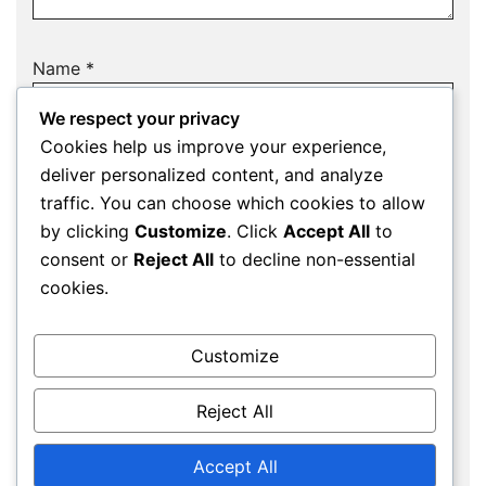
Name
*
We respect your privacy
Cookies help us improve your experience,
deliver personalized content, and analyze
Email
*
traffic. You can choose which cookies to allow
by clicking
Customize
. Click
Accept All
to
consent or
Reject All
to decline non-essential
cookies.
Website
Customize
Save my name, email, and website in this
Reject All
browser for the next time I comment.
Accept All