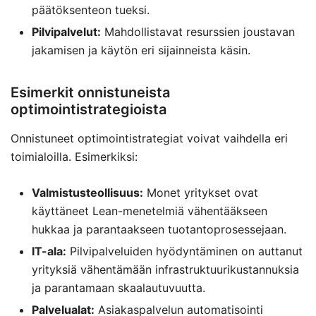
päätöksenteon tueksi.
Pilvipalvelut:
Mahdollistavat resurssien joustavan
jakamisen ja käytön eri sijainneista käsin.
Esimerkit onnistuneista
optimointistrategioista
Onnistuneet optimointistrategiat voivat vaihdella eri
toimialoilla. Esimerkiksi:
Valmistusteollisuus:
Monet yritykset ovat
käyttäneet Lean-menetelmiä vähentääkseen
hukkaa ja parantaakseen tuotantoprosessejaan.
IT-ala:
Pilvipalveluiden hyödyntäminen on auttanut
yrityksiä vähentämään infrastruktuurikustannuksia
ja parantamaan skaalautuvuutta.
Palvelualat:
Asiakaspalvelun automatisointi