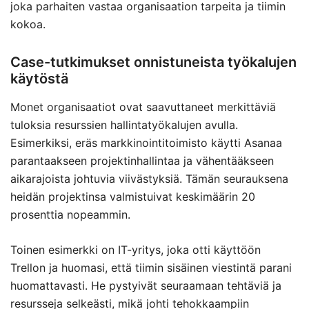
joka parhaiten vastaa organisaation tarpeita ja tiimin
kokoa.
Case-tutkimukset onnistuneista työkalujen
käytöstä
Monet organisaatiot ovat saavuttaneet merkittäviä
tuloksia resurssien hallintatyökalujen avulla.
Esimerkiksi, eräs markkinointitoimisto käytti Asanaa
parantaakseen projektinhallintaa ja vähentääkseen
aikarajoista johtuvia viivästyksiä. Tämän seurauksena
heidän projektinsa valmistuivat keskimäärin 20
prosenttia nopeammin.
Toinen esimerkki on IT-yritys, joka otti käyttöön
Trellon ja huomasi, että tiimin sisäinen viestintä parani
huomattavasti. He pystyivät seuraamaan tehtäviä ja
resursseja selkeästi, mikä johti tehokkaampiin