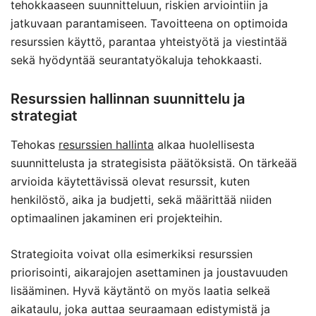
tehokkaaseen suunnitteluun, riskien arviointiin ja
jatkuvaan parantamiseen. Tavoitteena on optimoida
resurssien käyttö, parantaa yhteistyötä ja viestintää
sekä hyödyntää seurantatyökaluja tehokkaasti.
Resurssien hallinnan suunnittelu ja
strategiat
Tehokas
resurssien hallinta
alkaa huolellisesta
suunnittelusta ja strategisista päätöksistä. On tärkeää
arvioida käytettävissä olevat resurssit, kuten
henkilöstö, aika ja budjetti, sekä määrittää niiden
optimaalinen jakaminen eri projekteihin.
Strategioita voivat olla esimerkiksi resurssien
priorisointi, aikarajojen asettaminen ja joustavuuden
lisääminen. Hyvä käytäntö on myös laatia selkeä
aikataulu, joka auttaa seuraamaan edistymistä ja