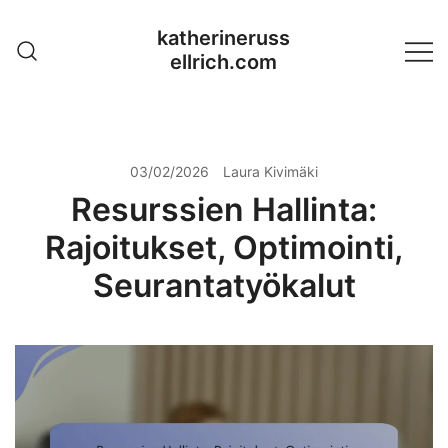
Skip
katherineruss
to
ellrich.com
content
03/02/2026
Laura Kivimäki
Resurssien Hallinta:
Rajoitukset, Optimointi,
Seurantatyökalut