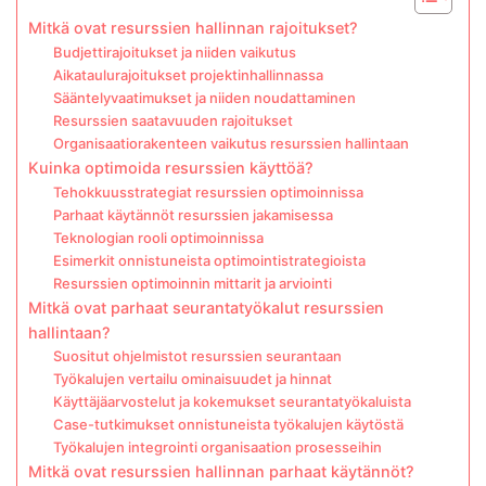
Mitkä ovat resurssien hallinnan rajoitukset?
Budjettirajoitukset ja niiden vaikutus
Aikataulurajoitukset projektinhallinnassa
Sääntelyvaatimukset ja niiden noudattaminen
Resurssien saatavuuden rajoitukset
Organisaatiorakenteen vaikutus resurssien hallintaan
Kuinka optimoida resurssien käyttöä?
Tehokkuusstrategiat resurssien optimoinnissa
Parhaat käytännöt resurssien jakamisessa
Teknologian rooli optimoinnissa
Esimerkit onnistuneista optimointistrategioista
Resurssien optimoinnin mittarit ja arviointi
Mitkä ovat parhaat seurantatyökalut resurssien
hallintaan?
Suositut ohjelmistot resurssien seurantaan
Työkalujen vertailu ominaisuudet ja hinnat
Käyttäjäarvostelut ja kokemukset seurantatyökaluista
Case-tutkimukset onnistuneista työkalujen käytöstä
Työkalujen integrointi organisaation prosesseihin
Mitkä ovat resurssien hallinnan parhaat käytännöt?