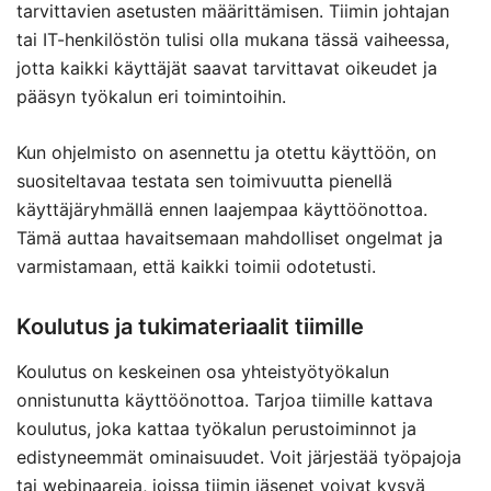
tarvittavien asetusten määrittämisen. Tiimin johtajan
tai IT-henkilöstön tulisi olla mukana tässä vaiheessa,
jotta kaikki käyttäjät saavat tarvittavat oikeudet ja
pääsyn työkalun eri toimintoihin.
Kun ohjelmisto on asennettu ja otettu käyttöön, on
suositeltavaa testata sen toimivuutta pienellä
käyttäjäryhmällä ennen laajempaa käyttöönottoa.
Tämä auttaa havaitsemaan mahdolliset ongelmat ja
varmistamaan, että kaikki toimii odotetusti.
Koulutus ja tukimateriaalit tiimille
Koulutus on keskeinen osa yhteistyötyökalun
onnistunutta käyttöönottoa. Tarjoa tiimille kattava
koulutus, joka kattaa työkalun perustoiminnot ja
edistyneemmät ominaisuudet. Voit järjestää työpajoja
tai webinaareja, joissa tiimin jäsenet voivat kysyä