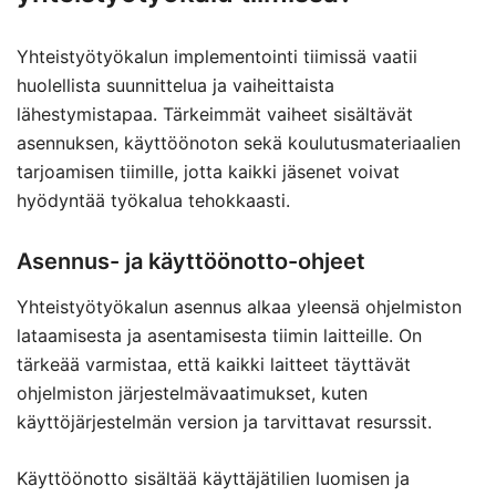
Yhteistyötyökalun implementointi tiimissä vaatii
huolellista suunnittelua ja vaiheittaista
lähestymistapaa. Tärkeimmät vaiheet sisältävät
asennuksen, käyttöönoton sekä koulutusmateriaalien
tarjoamisen tiimille, jotta kaikki jäsenet voivat
hyödyntää työkalua tehokkaasti.
Asennus- ja käyttöönotto-ohjeet
Yhteistyötyökalun asennus alkaa yleensä ohjelmiston
lataamisesta ja asentamisesta tiimin laitteille. On
tärkeää varmistaa, että kaikki laitteet täyttävät
ohjelmiston järjestelmävaatimukset, kuten
käyttöjärjestelmän version ja tarvittavat resurssit.
Käyttöönotto sisältää käyttäjätilien luomisen ja