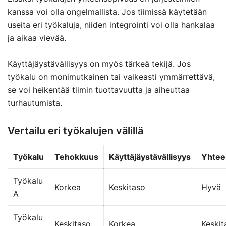
kanssa voi olla ongelmallista. Jos tiimissä käytetään
useita eri työkaluja, niiden integrointi voi olla hankalaa
ja aikaa vievää.
Käyttäjäystävällisyys on myös tärkeä tekijä. Jos
työkalu on monimutkainen tai vaikeasti ymmärrettävä,
se voi heikentää tiimin tuottavuutta ja aiheuttaa
turhautumista.
Vertailu eri työkalujen välillä
Työkalu
Tehokkuus
Käyttäjäystävällisyys
Yhtee
Työkalu
Korkea
Keskitaso
Hyvä
A
Työkalu
Keskitaso
Korkea
Keskit