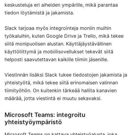
keskusteluja eri aiheiden ympärille, mikä parantaa
tiedon löytämistä ja jakamista.
Slack tarjoaa myös integrointeja moniin muihin
työkaluihin, kuten Google Drive ja Trello, mikä tekee
siitä monipuolisen alustan. Käyttäjäystävällinen
käyttöliittymä ja mobiilisovellukset tekevät siitä
helposti saavutettavan kaikille tiimin jäsenille.
Viestinnän lisäksi Slack tukee tiedostojen jakamista ja
yhteistyötä, mikä tekee siitä erinomaisen valinnan
tiimityöhön. On kuitenkin tärkeää hallita kanavien
määrää, jotta viestintä ei muutu sekavaksi.
Microsoft Teams: integroitu
yhteistyöympäristö
Microsoft Teams on kattava yhteistyöalusta, joka