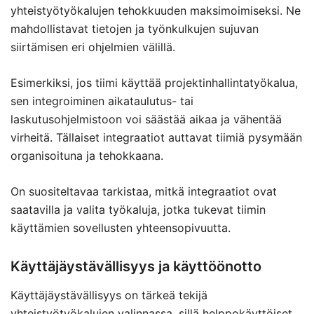
yhteistyötyökalujen tehokkuuden maksimoimiseksi. Ne
mahdollistavat tietojen ja työnkulkujen sujuvan
siirtämisen eri ohjelmien välillä.
Esimerkiksi, jos tiimi käyttää projektinhallintatyökalua,
sen integroiminen aikataulutus- tai
laskutusohjelmistoon voi säästää aikaa ja vähentää
virheitä. Tällaiset integraatiot auttavat tiimiä pysymään
organisoituna ja tehokkaana.
On suositeltavaa tarkistaa, mitkä integraatiot ovat
saatavilla ja valita työkaluja, jotka tukevat tiimin
käyttämien sovellusten yhteensopivuutta.
Käyttäjäystävällisyys ja käyttöönotto
Käyttäjäystävällisyys on tärkeä tekijä
yhteistyötyökalujen valinnassa, sillä helppokäyttöiset