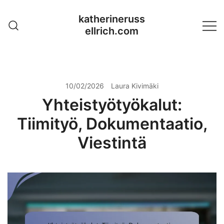
Skip
katherineruss
to
ellrich.com
content
10/02/2026
Laura Kivimäki
Yhteistyötyökalut:
Tiimityö, Dokumentaatio,
Viestintä