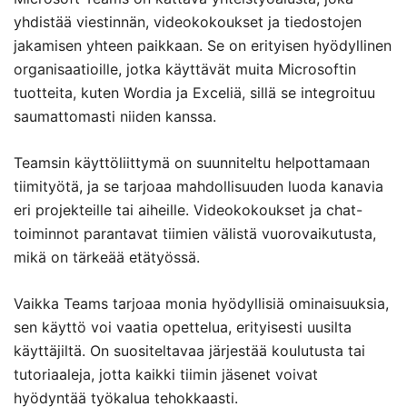
yhdistää viestinnän, videokokoukset ja tiedostojen
jakamisen yhteen paikkaan. Se on erityisen hyödyllinen
organisaatioille, jotka käyttävät muita Microsoftin
tuotteita, kuten Wordia ja Exceliä, sillä se integroituu
saumattomasti niiden kanssa.
Teamsin käyttöliittymä on suunniteltu helpottamaan
tiimityötä, ja se tarjoaa mahdollisuuden luoda kanavia
eri projekteille tai aiheille. Videokokoukset ja chat-
toiminnot parantavat tiimien välistä vuorovaikutusta,
mikä on tärkeää etätyössä.
Vaikka Teams tarjoaa monia hyödyllisiä ominaisuuksia,
sen käyttö voi vaatia opettelua, erityisesti uusilta
käyttäjiltä. On suositeltavaa järjestää koulutusta tai
tutoriaaleja, jotta kaikki tiimin jäsenet voivat
hyödyntää työkalua tehokkaasti.