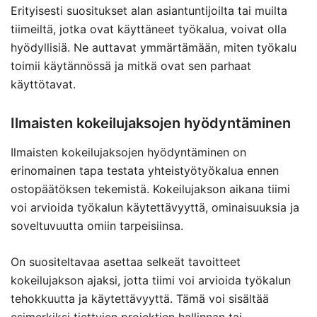
Erityisesti suositukset alan asiantuntijoilta tai muilta
tiimeiltä, jotka ovat käyttäneet työkalua, voivat olla
hyödyllisiä. Ne auttavat ymmärtämään, miten työkalu
toimii käytännössä ja mitkä ovat sen parhaat
käyttötavat.
Ilmaisten kokeilujaksojen hyödyntäminen
Ilmaisten kokeilujaksojen hyödyntäminen on
erinomainen tapa testata yhteistyötyökalua ennen
ostopäätöksen tekemistä. Kokeilujakson aikana tiimi
voi arvioida työkalun käytettävyyttä, ominaisuuksia ja
soveltuvuutta omiin tarpeisiinsa.
On suositeltavaa asettaa selkeät tavoitteet
kokeilujakson ajaksi, jotta tiimi voi arvioida työkalun
tehokkuutta ja käytettävyyttä. Tämä voi sisältää
esimerkiksi tiettyjen projektien hallinnan tai