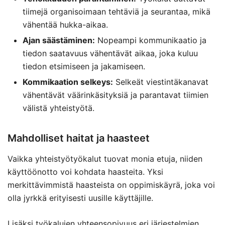
tiimejä organisoimaan tehtäviä ja seurantaa, mikä
vähentää hukka-aikaa.
Ajan säästäminen:
Nopeampi kommunikaatio ja
tiedon saatavuus vähentävät aikaa, joka kuluu
tiedon etsimiseen ja jakamiseen.
Kommikaation selkeys:
Selkeät viestintäkanavat
vähentävät väärinkäsityksiä ja parantavat tiimien
välistä yhteistyötä.
Mahdolliset haitat ja haasteet
Vaikka yhteistyötyökalut tuovat monia etuja, niiden
käyttöönotto voi kohdata haasteita. Yksi
merkittävimmistä haasteista on oppimiskäyrä, joka voi
olla jyrkkä erityisesti uusille käyttäjille.
Lisäksi työkalujen yhteensopivuus eri järjestelmien