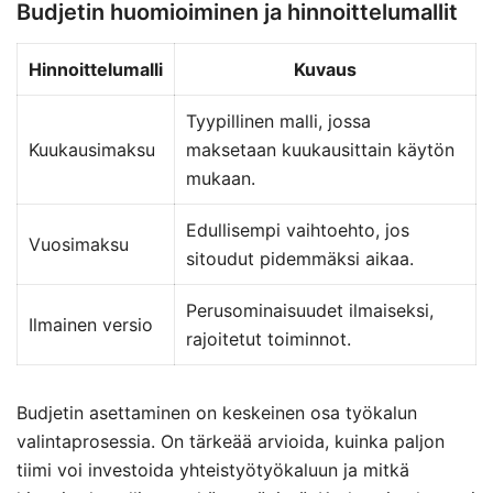
Budjetin huomioiminen ja hinnoittelumallit
Hinnoittelumalli
Kuvaus
Tyypillinen malli, jossa
Kuukausimaksu
maksetaan kuukausittain käytön
mukaan.
Edullisempi vaihtoehto, jos
Vuosimaksu
sitoudut pidemmäksi aikaa.
Perusominaisuudet ilmaiseksi,
Ilmainen versio
rajoitetut toiminnot.
Budjetin asettaminen on keskeinen osa työkalun
valintaprosessia. On tärkeää arvioida, kuinka paljon
tiimi voi investoida yhteistyötyökaluun ja mitkä