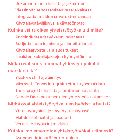
Dokumentoinnin hallinta ja jakaminen
Viestinnän tehostaminen reaaliaikaisesti
Integraatiot muiden sovellusten kanssa
Käyttäjäystävällisyys ja käyttöönotto
Kuinka valita oikea yhteistyötyökalu tiimille?
Arviointikriteerit työkalun valinnassa
Budjetin huomioiminen ja hinnoittelumallit
Käyttäjäarvostelut ja suositukset
Ilmaisten kokeilujaksojen hyödyntäminen
Mitkä ovat suosituimmat yhteistyötyökalut
markkinoilla?
Slack viestintä ja tiimityö
Microsoft Teams integroitu yhteistyöympäristö
Trello projektinhallinta ja tehtävien seuranta
Google Docs dokumenttien yhteistyö ja jakaminen
Mitkä ovat yhteistyötyökalujen hyödyt ja haitat?
Yhteistyötyökalujen hyödyt tiimityössä
Mahdolliset haitat ja haasteet
Vertailu eri työkalujen välillä
Kuinka implementoida yhteistyötyökalu tiimissä?
Asennus- ja käyttöönotto-ohjeet