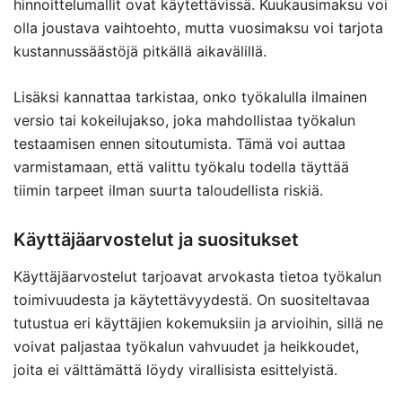
hinnoittelumallit ovat käytettävissä. Kuukausimaksu voi
olla joustava vaihtoehto, mutta vuosimaksu voi tarjota
kustannussäästöjä pitkällä aikavälillä.
Lisäksi kannattaa tarkistaa, onko työkalulla ilmainen
versio tai kokeilujakso, joka mahdollistaa työkalun
testaamisen ennen sitoutumista. Tämä voi auttaa
varmistamaan, että valittu työkalu todella täyttää
tiimin tarpeet ilman suurta taloudellista riskiä.
Käyttäjäarvostelut ja suositukset
Käyttäjäarvostelut tarjoavat arvokasta tietoa työkalun
toimivuudesta ja käytettävyydestä. On suositeltavaa
tutustua eri käyttäjien kokemuksiin ja arvioihin, sillä ne
voivat paljastaa työkalun vahvuudet ja heikkoudet,
joita ei välttämättä löydy virallisista esittelyistä.