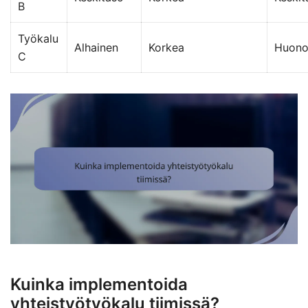
B
Työkalu
Alhainen
Korkea
Huon
C
Kuinka implementoida
yhteistyötyökalu tiimissä?