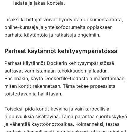
ladata ja jakaa konteja.
Lisäksi kehittäjät voivat hyödyntää dokumentaatiota,
online-kursseja ja yhteisöfoorumeita oppiakseen
parhaita käytäntöjä ja ratkaisuja ongelmiin.
Parhaat käytännöt kehitysympäristössä
Parhaat käytännöt Dockerin kehitysympäristössä
auttavat varmistamaan tehokkuuden ja laadun.
Ensinnäkin, käytä Dockerfile-tiedostoja määrittämään,
miten kontit rakennetaan. Tämä tekee prosessista
toistettavan ja hallittavan.
Toiseksi, pidä kontit kevyinä ja vain tarpeellisia
riippuvuuksia sisältävinä. Tämä parantaa suorituskykyä
ja vähentää käyttöönottoaikaa. Kolmanneksi, testaa
kontteja säännöllisesti varmistaaksesi, että ne toimivat