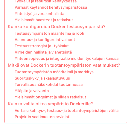
Työkalut ja resurssit kehityksessä
Parhaat käytännöt kehitysympäristössä
Yhteistyö ja versionhallinta
Yleisimmät haasteet ja ratkaisut
Kuinka konfiguroida Docker testausympäristö?
Testausympäristön määritelmä ja rooli
Asennus- ja konfigurointivaiheet
Testausstrategiat ja -työkalut
Virheiden hallinta ja vianetsintä
Yhteensopivuus ja integraatio muiden työkalujen kanssa
Mitkä ovat Dockerin tuotantoympäristön vaatimukset?
Tuotantoympäristön määritelmä ja merkitys
Suorituskyky ja skaalautuvuus
Turvallisuusnäkökohdat tuotannossa
Ylläpito ja valvonta
Yleisimmät ongelmat ja niiden ratkaisut
Kuinka valita oikea ympäristö Dockerille?
Vertailu kehitys-, testaus- ja tuotantoympäristöjen välillä
Projektin vaatimusten arviointi