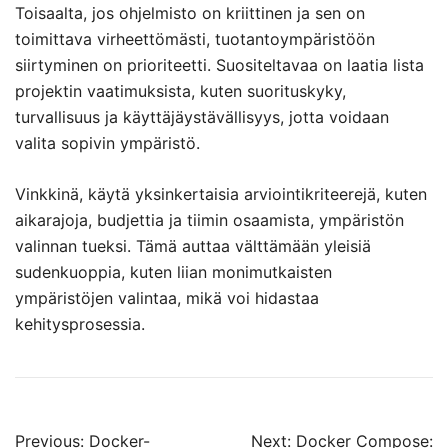
Toisaalta, jos ohjelmisto on kriittinen ja sen on
toimittava virheettömästi, tuotantoympäristöön
siirtyminen on prioriteetti. Suositeltavaa on laatia lista
projektin vaatimuksista, kuten suorituskyky,
turvallisuus ja käyttäjäystävällisyys, jotta voidaan
valita sopivin ympäristö.
Vinkkinä, käytä yksinkertaisia arviointikriteerejä, kuten
aikarajoja, budjettia ja tiimin osaamista, ympäristön
valinnan tueksi. Tämä auttaa välttämään yleisiä
sudenkuoppia, kuten liian monimutkaisten
ympäristöjen valintaa, mikä voi hidastaa
kehitysprosessia.
Post
Previous:
Docker-
Next:
Docker Compose: