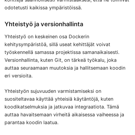
odotetusti kaikissa ympäristöissä.
Yhteistyö ja versionhallinta
Yhteistyö on keskeinen osa Dockerin
kehitysympäristöä, sillä useat kehittäjät voivat
työskennellä samassa projektissa samanaikaisesti.
Versionhallinta, kuten Git, on tärkeä työkalu, joka
auttaa seuraamaan muutoksia ja hallitsemaan koodin
eri versioita.
Yhteistyön sujuvuuden varmistamiseksi on
suositeltavaa käyttää yhteisiä käytäntöjä, kuten
koodikatselmuksia ja jatkuvaa integraatiota. Tämä
auttaa havaitsemaan virheitä aikaisessa vaiheessa ja
parantaa koodin laatua.