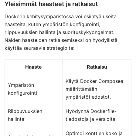
Yleisimmät haasteet ja ratkaisut
Dockerin kehitysympäristössä voi esiintyä useita
haasteita, kuten ympäristön konfigurointi,
riippuvuuksien hallinta ja suorituskykyongelmat.
Näiden haasteiden ratkaisemiseksi on hyödyllistä
käyttää seuraavia strategioita:
Haaste
Ratkaisu
Käytä Docker Composea
Ympäristön
määrittämään
konfigurointi
ympäristötiedostot.
Riippuvuuksien
Hyödynnä Dockerfile-
hallinta
tiedostoja ja versioita.
Optimoi konttien koko ja