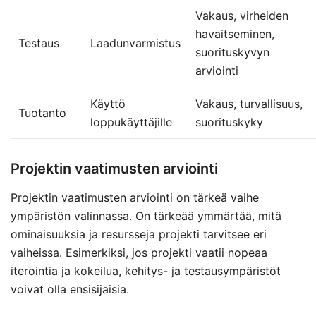
Vakaus, virheiden
havaitseminen,
Testaus
Laadunvarmistus
suorituskyvyn
arviointi
Käyttö
Vakaus, turvallisuus,
Tuotanto
loppukäyttäjille
suorituskyky
Projektin vaatimusten arviointi
Projektin vaatimusten arviointi on tärkeä vaihe
ympäristön valinnassa. On tärkeää ymmärtää, mitä
ominaisuuksia ja resursseja projekti tarvitsee eri
vaiheissa. Esimerkiksi, jos projekti vaatii nopeaa
iterointia ja kokeilua, kehitys- ja testausympäristöt
voivat olla ensisijaisia.