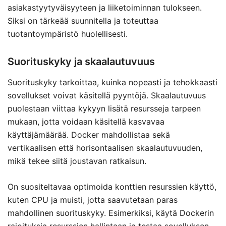
asiakastyytyväisyyteen ja liiketoiminnan tulokseen.
Siksi on tärkeää suunnitella ja toteuttaa
tuotantoympäristö huolellisesti.
Suorituskyky ja skaalautuvuus
Suorituskyky tarkoittaa, kuinka nopeasti ja tehokkaasti
sovellukset voivat käsitellä pyyntöjä. Skaalautuvuus
puolestaan viittaa kykyyn lisätä resursseja tarpeen
mukaan, jotta voidaan käsitellä kasvavaa
käyttäjämäärää. Docker mahdollistaa sekä
vertikaalisen että horisontaalisen skaalautuvuuden,
mikä tekee siitä joustavan ratkaisun.
On suositeltavaa optimoida konttien resurssien käyttö,
kuten CPU ja muisti, jotta saavutetaan paras
mahdollinen suorituskyky. Esimerkiksi, käytä Dockerin