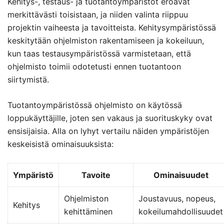
Kehitys-, testaus- ja tuotantoympäristöt eroavat
merkittävästi toisistaan, ja niiden valinta riippuu
projektin vaiheesta ja tavoitteista. Kehitysympäristössä
keskitytään ohjelmiston rakentamiseen ja kokeiluun,
kun taas testausympäristössä varmistetaan, että
ohjelmisto toimii odotetusti ennen tuotantoon
siirtymistä.
Tuotantoympäristössä ohjelmisto on käytössä
loppukäyttäjille, joten sen vakaus ja suorituskyky ovat
ensisijaisia. Alla on lyhyt vertailu näiden ympäristöjen
keskeisistä ominaisuuksista:
Ympäristö
Tavoite
Ominaisuudet
Ohjelmiston
Joustavuus, nopeus,
Kehitys
kehittäminen
kokeilumahdollisuudet