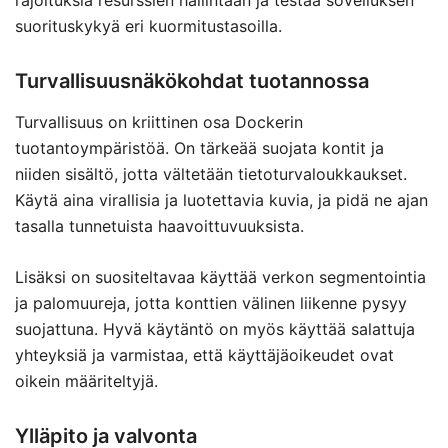
rajoituksia resurssien hallintaan ja testaa sovelluksen
suorituskykyä eri kuormitustasoilla.
Turvallisuusnäkökohdat tuotannossa
Turvallisuus on kriittinen osa Dockerin
tuotantoympäristöä. On tärkeää suojata kontit ja
niiden sisältö, jotta vältetään tietoturvaloukkaukset.
Käytä aina virallisia ja luotettavia kuvia, ja pidä ne ajan
tasalla tunnetuista haavoittuvuuksista.
Lisäksi on suositeltavaa käyttää verkon segmentointia
ja palomuureja, jotta konttien välinen liikenne pysyy
suojattuna. Hyvä käytäntö on myös käyttää salattuja
yhteyksiä ja varmistaa, että käyttäjäoikeudet ovat
oikein määriteltyjä.
Ylläpito ja valvonta