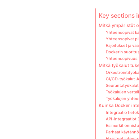
Key sections in
Mitkä ympäristöt 
Yhteensopivat kä
Yhteensopivat pi
Rajoitukset ja va
Dockerin suoritus
Yhteensopivuus v
Mitkä työkalut tuk
Orkestrointityök
CI/CD-työkalut J
Seurantatyökalut
Työkalujen vertai
Työkalujen yhtee
Kuinka Docker inte
Integraatio tiet
API-integraatiot
Esimerkit onnistu
Parhaat käytännö
Haasteet integraa