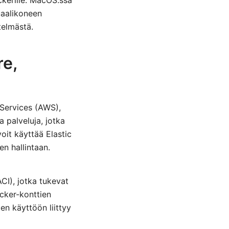
ckerille. MacOS:ssä
uaalikoneen
telmästä.
re,
Services (AWS),
a palveluja, jotka
oit käyttää Elastic
n hallintaan.
CI), jotka tukevat
cker-konttien
en käyttöön liittyy