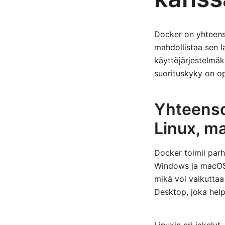
Docker on yhteenso
mahdollistaa sen l
käyttöjärjestelmäk
suorituskyky on op
Yhteenso
Linux, m
Docker toimii parh
Windows ja macOS t
mikä voi vaikutta
Desktop, joka hel