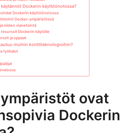
t käytännöt Dockerin käyttöönotossa?
kohdat Dockerin käyttöönotossa
timointi Docker-ympäristössä
ja niiden vianetsintä
resurssit Dockerin käytölle
rssit ja oppaat
tautuu muihin konttiteknologioihin?
a työkalut
pailijat
levaisuus
 ympäristöt ovat
nsopivia Dockerin
a?