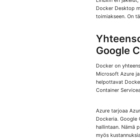
Linuxin eri jakelu
Docker Desktop ma
toimiakseen. On tä
Yhteensop
Google C
Docker on yhteens
Microsoft Azure ja
helpottavat Docker
Container Servicea
Azure tarjoaa Azur
Dockeria. Google 
hallintaan. Nämä p
myös kustannuksia