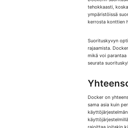
tehokkaasti, kosk
ympäristöissä suor
kerrosta konttien h
Suorituskyvyn opti
rajaamista. Dockeri
mikä voi parantaa 
seurata suoritusky
Yhteenso
Docker on yhteenso
sama asia kuin peri
käyttöjärjestelmän
käyttöjärjestelmi
rajoittaa joitakin 