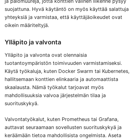
ja palomuureja, jotta konttien välinen liikenne pysyy
suojattuna. Hyvä käytäntö on myös käyttää salattuja
yhteyksiä ja varmistaa, että käyttäjäoikeudet ovat
oikein määriteltyjä.
Ylläpito ja valvonta
Ylläpito ja valvonta ovat olennaisia
tuotantoympäristön toimivuuden varmistamiseksi.
Käytä työkaluja, kuten Docker Swarm tai Kubernetes,
hallitsemaan konttien elinkaaria ja automaattista
skaalausta. Nämä työkalut tarjoavat myös
mahdollisuuksia valvoa järjestelmän tilaa ja
suorituskykyä.
Valvontatyökalut, kuten Prometheus tai Grafana,
auttavat seuraamaan sovellusten suorituskykyä ja
keräämään tietoa mahdollisista ongelmista. Aseta