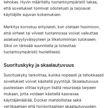
tehokas. Hyvin määritelty tuotantoympäristö takaa,
että sovellukset toimivat odotetusti ja tarjoavat
käyttäjille sujuvan kokemuksen.
Merkitys korostuu erityisesti, kun otetaan huomioon,
että virheet tai viiveet tuotannossa voivat vaikuttaa
asiakastyytyväisyyteen ja liiketoiminnan tulokseen.
Siksi on tärkeää suunnitella ja toteuttaa
tuotantoympäristö huolellisesti.
Suorituskyky ja skaalautuvuus
Suorituskyky tarkoittaa, kuinka nopeasti ja tehokkaasti
sovellukset voivat käsitellä pyyntöjä. Skaalautuvuus
puolestaan viittaa kykyyn lisätä resursseja tarpeen
mukaan, jotta voidaan käsitellä kasvavaa
käyttäjämäärää. Docker mahdollistaa sekä
vertikaalisen että horisontaalisen skaalautuvuuden,