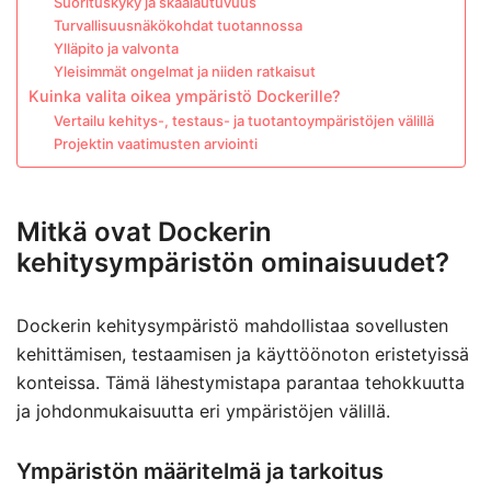
Suorituskyky ja skaalautuvuus
Turvallisuusnäkökohdat tuotannossa
Ylläpito ja valvonta
Yleisimmät ongelmat ja niiden ratkaisut
Kuinka valita oikea ympäristö Dockerille?
Vertailu kehitys-, testaus- ja tuotantoympäristöjen välillä
Projektin vaatimusten arviointi
Mitkä ovat Dockerin
kehitysympäristön ominaisuudet?
Dockerin kehitysympäristö mahdollistaa sovellusten
kehittämisen, testaamisen ja käyttöönoton eristetyissä
konteissa. Tämä lähestymistapa parantaa tehokkuutta
ja johdonmukaisuutta eri ympäristöjen välillä.
Ympäristön määritelmä ja tarkoitus