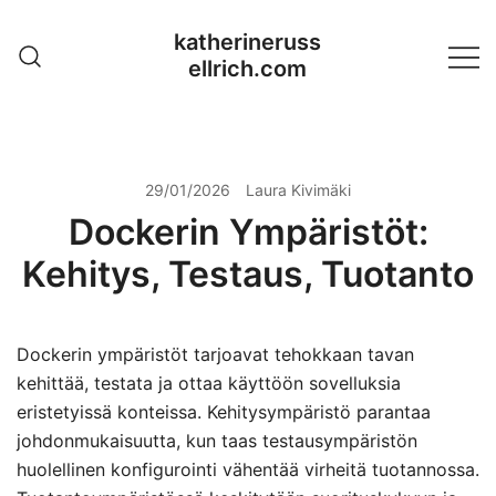
Skip
katherineruss
to
ellrich.com
content
29/01/2026
Laura Kivimäki
Dockerin Ympäristöt:
Kehitys, Testaus, Tuotanto
Dockerin ympäristöt tarjoavat tehokkaan tavan
kehittää, testata ja ottaa käyttöön sovelluksia
eristetyissä konteissa. Kehitysympäristö parantaa
johdonmukaisuutta, kun taas testausympäristön
huolellinen konfigurointi vähentää virheitä tuotannossa.