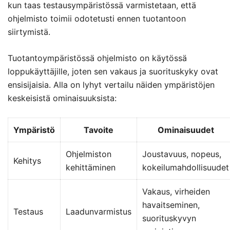
kun taas testausympäristössä varmistetaan, että
ohjelmisto toimii odotetusti ennen tuotantoon
siirtymistä.
Tuotantoympäristössä ohjelmisto on käytössä
loppukäyttäjille, joten sen vakaus ja suorituskyky ovat
ensisijaisia. Alla on lyhyt vertailu näiden ympäristöjen
keskeisistä ominaisuuksista:
Ympäristö
Tavoite
Ominaisuudet
Ohjelmiston
Joustavuus, nopeus,
Kehitys
kehittäminen
kokeilumahdollisuudet
Vakaus, virheiden
havaitseminen,
Testaus
Laadunvarmistus
suorituskyvyn