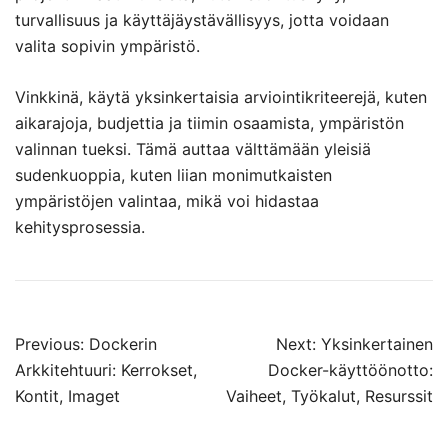
turvallisuus ja käyttäjäystävällisyys, jotta voidaan
valita sopivin ympäristö.
Vinkkinä, käytä yksinkertaisia arviointikriteerejä, kuten
aikarajoja, budjettia ja tiimin osaamista, ympäristön
valinnan tueksi. Tämä auttaa välttämään yleisiä
sudenkuoppia, kuten liian monimutkaisten
ympäristöjen valintaa, mikä voi hidastaa
kehitysprosessia.
Post
Previous:
Dockerin
Next:
Yksinkertainen
navigation
Arkkitehtuuri: Kerrokset,
Docker-käyttöönotto:
Kontit, Imaget
Vaiheet, Työkalut, Resurssit