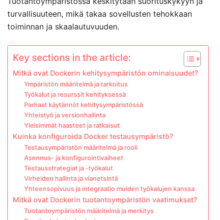
Tuotantoympäristössä keskitytään suorituskykyyn ja
turvallisuuteen, mikä takaa sovellusten tehokkaan
toiminnan ja skaalautuvuuden.
Key sections in the article:
Mitkä ovat Dockerin kehitysympäristön ominaisuudet?
Ympäristön määritelmä ja tarkoitus
Työkalut ja resurssit kehityksessä
Parhaat käytännöt kehitysympäristössä
Yhteistyö ja versionhallinta
Yleisimmät haasteet ja ratkaisut
Kuinka konfiguroida Docker testausympäristö?
Testausympäristön määritelmä ja rooli
Asennus- ja konfigurointivaiheet
Testausstrategiat ja -työkalut
Virheiden hallinta ja vianetsintä
Yhteensopivuus ja integraatio muiden työkalujen kanssa
Mitkä ovat Dockerin tuotantoympäristön vaatimukset?
Tuotantoympäristön määritelmä ja merkitys