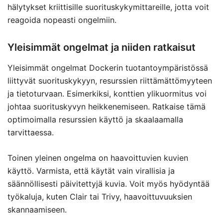
hälytykset kriittisille suorituskykymittareille, jotta voit
reagoida nopeasti ongelmiin.
Yleisimmät ongelmat ja niiden ratkaisut
Yleisimmät ongelmat Dockerin tuotantoympäristössä
liittyvät suorituskykyyn, resurssien riittämättömyyteen
ja tietoturvaan. Esimerkiksi, konttien ylikuormitus voi
johtaa suorituskyvyn heikkenemiseen. Ratkaise tämä
optimoimalla resurssien käyttö ja skaalaamalla
tarvittaessa.
Toinen yleinen ongelma on haavoittuvien kuvien
käyttö. Varmista, että käytät vain virallisia ja
säännöllisesti päivitettyjä kuvia. Voit myös hyödyntää
työkaluja, kuten Clair tai Trivy, haavoittuvuuksien
skannaamiseen.