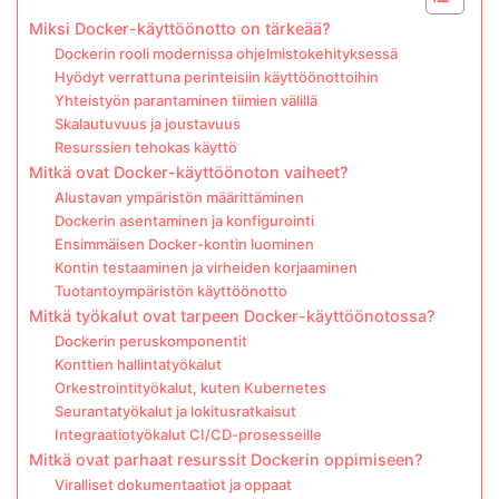
Miksi Docker-käyttöönotto on tärkeää?
Dockerin rooli modernissa ohjelmistokehityksessä
Hyödyt verrattuna perinteisiin käyttöönottoihin
Yhteistyön parantaminen tiimien välillä
Skalautuvuus ja joustavuus
Resurssien tehokas käyttö
Mitkä ovat Docker-käyttöönoton vaiheet?
Alustavan ympäristön määrittäminen
Dockerin asentaminen ja konfigurointi
Ensimmäisen Docker-kontin luominen
Kontin testaaminen ja virheiden korjaaminen
Tuotantoympäristön käyttöönotto
Mitkä työkalut ovat tarpeen Docker-käyttöönotossa?
Dockerin peruskomponentit
Konttien hallintatyökalut
Orkestrointityökalut, kuten Kubernetes
Seurantatyökalut ja lokitusratkaisut
Integraatiotyökalut CI/CD-prosesseille
Mitkä ovat parhaat resurssit Dockerin oppimiseen?
Viralliset dokumentaatiot ja oppaat