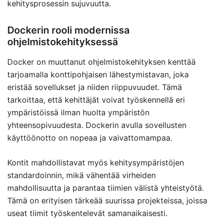
kehitysprosessin sujuvuutta.
Dockerin rooli modernissa
ohjelmistokehityksessä
Docker on muuttanut ohjelmistokehityksen kenttää
tarjoamalla konttipohjaisen lähestymistavan, joka
eristää sovellukset ja niiden riippuvuudet. Tämä
tarkoittaa, että kehittäjät voivat työskennellä eri
ympäristöissä ilman huolta ympäristön
yhteensopivuudesta. Dockerin avulla sovellusten
käyttöönotto on nopeaa ja vaivattomampaa.
Kontit mahdollistavat myös kehitysympäristöjen
standardoinnin, mikä vähentää virheiden
mahdollisuutta ja parantaa tiimien välistä yhteistyötä.
Tämä on erityisen tärkeää suurissa projekteissa, joissa
useat tiimit työskentelevät samanaikaisesti.