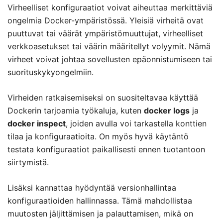
Virheelliset konfiguraatiot voivat aiheuttaa merkittäviä
ongelmia Docker-ympäristössä. Yleisiä virheitä ovat
puuttuvat tai väärät ympäristömuuttujat, virheelliset
verkkoasetukset tai väärin määritellyt volyymit. Nämä
virheet voivat johtaa sovellusten epäonnistumiseen tai
suorituskykyongelmiin.
Virheiden ratkaisemiseksi on suositeltavaa käyttää
Dockerin tarjoamia työkaluja, kuten
docker logs
ja
docker inspect
, joiden avulla voi tarkastella konttien
tilaa ja konfiguraatioita. On myös hyvä käytäntö
testata konfiguraatiot paikallisesti ennen tuotantoon
siirtymistä.
Lisäksi kannattaa hyödyntää versionhallintaa
konfiguraatioiden hallinnassa. Tämä mahdollistaa
muutosten jäljittämisen ja palauttamisen, mikä on