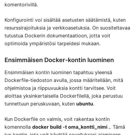
komentorivillä.
Konfigurointi voi sisältää asetusten säätämistä, kuten
resurssirajoituksia ja verkkoasetuksia. On suositeltavaa
tutustua Dockerin dokumentaatioon, jotta voit
optimoida ympäristösi tarpeidesi mukaan.
Ensimmäisen Docker-kontin luominen
Ensimmäisen kontin luominen tapahtuu yleensä
Dockerfile-tiedoston avulla, jossa määritellään, mitä
ohjelmistoa ja riippuvuuksia kontti tarvitsee. Voit
aloittaa yksinkertaisella Dockerfilellä, joka perustuu
tunnettuun peruskuvaan, kuten
ubuntu
.
Kun Dockerfile on valmis, voit rakentaa kontin
komennolla
docker build -t oma_kontti_nimi .
. Tämä
luo kontin, jota voit käyttää sovelluksesi ajamiseen.