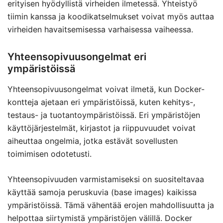
erityisen hyödyllistä virheiden ilmetessä. Yhteistyö
tiimin kanssa ja koodikatselmukset voivat myös auttaa
virheiden havaitsemisessa varhaisessa vaiheessa.
Yhteensopivuusongelmat eri
ympäristöissä
Yhteensopivuusongelmat voivat ilmetä, kun Docker-
kontteja ajetaan eri ympäristöissä, kuten kehitys-,
testaus- ja tuotantoympäristöissä. Eri ympäristöjen
käyttöjärjestelmät, kirjastot ja riippuvuudet voivat
aiheuttaa ongelmia, jotka estävät sovellusten
toimimisen odotetusti.
Yhteensopivuuden varmistamiseksi on suositeltavaa
käyttää samoja peruskuvia (base images) kaikissa
ympäristöissä. Tämä vähentää erojen mahdollisuutta ja
helpottaa siirtymistä ympäristöjen välillä. Docker