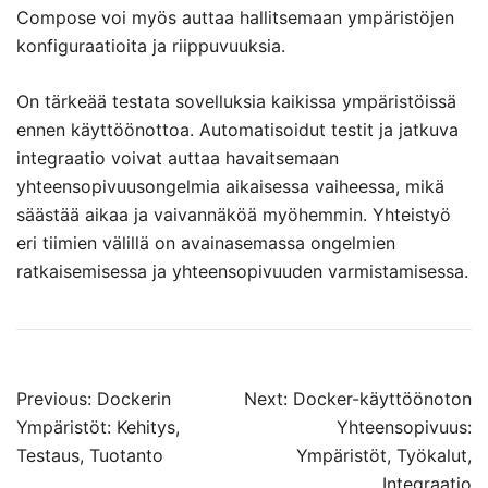
Compose voi myös auttaa hallitsemaan ympäristöjen
konfiguraatioita ja riippuvuuksia.
On tärkeää testata sovelluksia kaikissa ympäristöissä
ennen käyttöönottoa. Automatisoidut testit ja jatkuva
integraatio voivat auttaa havaitsemaan
yhteensopivuusongelmia aikaisessa vaiheessa, mikä
säästää aikaa ja vaivannäköä myöhemmin. Yhteistyö
eri tiimien välillä on avainasemassa ongelmien
ratkaisemisessa ja yhteensopivuuden varmistamisessa.
Post
Previous:
Dockerin
Next:
Docker-käyttöönoton
navigation
Ympäristöt: Kehitys,
Yhteensopivuus:
Testaus, Tuotanto
Ympäristöt, Työkalut,
Integraatio