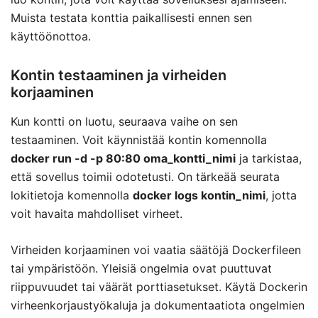
Muista testata konttia paikallisesti ennen sen
käyttöönottoa.
Kontin testaaminen ja virheiden
korjaaminen
Kun kontti on luotu, seuraava vaihe on sen
testaaminen. Voit käynnistää kontin komennolla
docker run -d -p 80:80 oma_kontti_nimi
ja tarkistaa,
että sovellus toimii odotetusti. On tärkeää seurata
lokitietoja komennolla
docker logs kontin_nimi
, jotta
voit havaita mahdolliset virheet.
Virheiden korjaaminen voi vaatia säätöjä Dockerfileen
tai ympäristöön. Yleisiä ongelmia ovat puuttuvat
riippuvuudet tai väärät porttiasetukset. Käytä Dockerin
virheenkorjaustyökaluja ja dokumentaatiota ongelmien