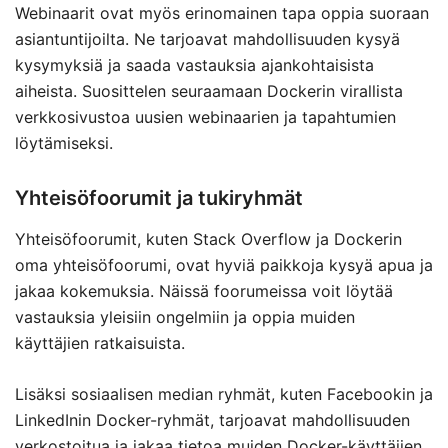
Webinaarit ovat myös erinomainen tapa oppia suoraan
asiantuntijoilta. Ne tarjoavat mahdollisuuden kysyä
kysymyksiä ja saada vastauksia ajankohtaisista
aiheista. Suosittelen seuraamaan Dockerin virallista
verkkosivustoa uusien webinaarien ja tapahtumien
löytämiseksi.
Yhteisöfoorumit ja tukiryhmät
Yhteisöfoorumit, kuten Stack Overflow ja Dockerin
oma yhteisöfoorumi, ovat hyviä paikkoja kysyä apua ja
jakaa kokemuksia. Näissä foorumeissa voit löytää
vastauksia yleisiin ongelmiin ja oppia muiden
käyttäjien ratkaisuista.
Lisäksi sosiaalisen median ryhmät, kuten Facebookin ja
LinkedInin Docker-ryhmät, tarjoavat mahdollisuuden
verkostoitua ja jakaa tietoa muiden Docker-käyttäjien