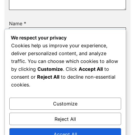
Name
*
We respect your privacy
Cookies help us improve your experience,
deliver personalized content, and analyze
Email
*
traffic. You can choose which cookies to allow
by clicking
Customize
. Click
Accept All
to
consent or
Reject All
to decline non-essential
cookies.
Website
Customize
Save my name, email, and website in this
Reject All
browser for the next time I comment.
Accept All