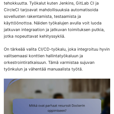
tehokkuutta. Työkalut kuten Jenkins, GitLab CI ja
CircleCI tarjoavat mahdollisuuksia automatisoida
sovellusten rakentamista, testaamista ja
käyttöönottoa. Näiden työkalujen avulla voit luoda
jatkuvan integraation ja jatkuvan toimituksen putkia,
jotka nopeuttavat kehityssykliä.
On tärkeää valita CI/CD-työkalu, joka integroituu hyvin
valitsemaasi konttien hallintatyökaluun ja
orkestrointiratkaisuun. Tämä varmistaa sujuvan
työnkulun ja vähentää manuaalista työtä.