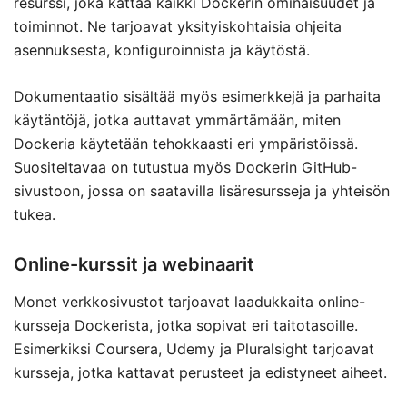
resurssi, joka kattaa kaikki Dockerin ominaisuudet ja
toiminnot. Ne tarjoavat yksityiskohtaisia ohjeita
asennuksesta, konfiguroinnista ja käytöstä.
Dokumentaatio sisältää myös esimerkkejä ja parhaita
käytäntöjä, jotka auttavat ymmärtämään, miten
Dockeria käytetään tehokkaasti eri ympäristöissä.
Suositeltavaa on tutustua myös Dockerin GitHub-
sivustoon, jossa on saatavilla lisäresursseja ja yhteisön
tukea.
Online-kurssit ja webinaarit
Monet verkkosivustot tarjoavat laadukkaita online-
kursseja Dockerista, jotka sopivat eri taitotasoille.
Esimerkiksi Coursera, Udemy ja Pluralsight tarjoavat
kursseja, jotka kattavat perusteet ja edistyneet aiheet.