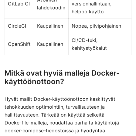
GitLab CI
versionhallintaan,
lähdekoodin
helppo käyttö
CircleCI
Kaupallinen
Nopea, pilvipohjainen
CI/CD-tuki,
OpenShift
Kaupallinen
kehitystyökalut
Mitkä ovat hyviä malleja Docker-
käyttöönottoon?
Hyvät mallit Docker-käyttöönottoon keskittyvät
tehokkuuden optimointiin, turvallisuuteen ja
hallittavuuteen. Tärkeää on käyttää selkeitä
Dockerfile-malleja, noudattaa parhaita käytäntöjä
docker-compose-tiedostoissa ja hyödyntää