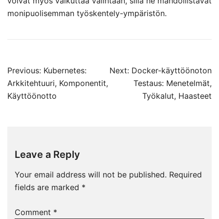
voivat myös vaikuttaa valintaan, sillä ne mahdollistavat
monipuolisemman työskentely-ympäristön.
Post
Previous:
Kubernetes:
Next:
Docker-käyttöönoton
navigation
Arkkitehtuuri, Komponentit,
Testaus: Menetelmät,
Käyttöönotto
Työkalut, Haasteet
Leave a Reply
Your email address will not be published.
Required
fields are marked
*
Comment
*