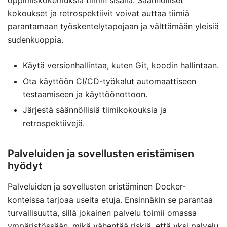
oppimiskokemuksia tiimin sisällä. Säännölliset
kokoukset ja retrospektiivit voivat auttaa tiimiä
parantamaan työskentelytapojaan ja välttämään yleisiä
sudenkuoppia.
Käytä versionhallintaa, kuten Git, koodin hallintaan.
Ota käyttöön CI/CD-työkalut automaattiseen
testaamiseen ja käyttöönottoon.
Järjestä säännöllisiä tiimikokouksia ja
retrospektiivejä.
Palveluiden ja sovellusten eristämisen
hyödyt
Palveluiden ja sovellusten eristäminen Docker-
konteissa tarjoaa useita etuja. Ensinnäkin se parantaa
turvallisuutta, sillä jokainen palvelu toimii omassa
ympäristössään, mikä vähentää riskiä, että yksi palvelu