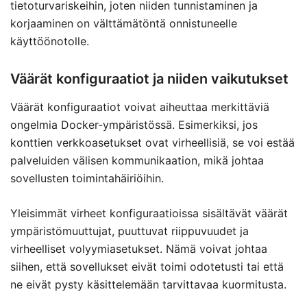
tietoturvariskeihin, joten niiden tunnistaminen ja
korjaaminen on välttämätöntä onnistuneelle
käyttöönotolle.
Väärät konfiguraatiot ja niiden vaikutukset
Väärät konfiguraatiot voivat aiheuttaa merkittäviä
ongelmia Docker-ympäristössä. Esimerkiksi, jos
konttien verkkoasetukset ovat virheellisiä, se voi estää
palveluiden välisen kommunikaation, mikä johtaa
sovellusten toimintahäiriöihin.
Yleisimmät virheet konfiguraatioissa sisältävät väärät
ympäristömuuttujat, puuttuvat riippuvuudet ja
virheelliset volyymiasetukset. Nämä voivat johtaa
siihen, että sovellukset eivät toimi odotetusti tai että
ne eivät pysty käsittelemään tarvittavaa kuormitusta.