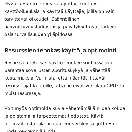
Hyvä käytäntö on myös rajoittaa konttien
käyttöoikeuksia ja käyttää käyttäjiä, joilla on vain
tarvittavat oikeudet. Säännöllinen
haavoittuvuustarkastus ja päivitykset ovat tärkeitä
osia turvallisuuden ylläpidossa.
Resurssien tehokas käyttö ja optimointi
Resurssien tehokas käyttö Docker-konteissa voi
parantaa sovellusten suorituskykyä ja vähentää
kustannuksia. Varmista, että määrität riittävät
resurssirajat konteille, jotta ne eivät vie liikaa CPU- tai
muistiresursseja.
Voit myös optimoida kuvia vähentämällä niiden kokoa
ja poistamalla tarpeettomat tiedostot. Käytä
monivaiheista rakennusta Dockerfileissä, jotta voit
luoda kevyempiä kuvia.