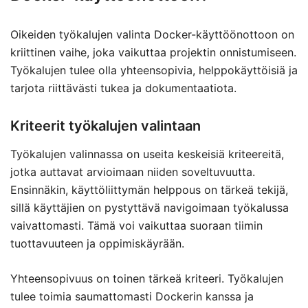
Oikeiden työkalujen valinta Docker-käyttöönottoon on
kriittinen vaihe, joka vaikuttaa projektin onnistumiseen.
Työkalujen tulee olla yhteensopivia, helppokäyttöisiä ja
tarjota riittävästi tukea ja dokumentaatiota.
Kriteerit työkalujen valintaan
Työkalujen valinnassa on useita keskeisiä kriteereitä,
jotka auttavat arvioimaan niiden soveltuvuutta.
Ensinnäkin, käyttöliittymän helppous on tärkeä tekijä,
sillä käyttäjien on pystyttävä navigoimaan työkalussa
vaivattomasti. Tämä voi vaikuttaa suoraan tiimin
tuottavuuteen ja oppimiskäyrään.
Yhteensopivuus on toinen tärkeä kriteeri. Työkalujen
tulee toimia saumattomasti Dockerin kanssa ja