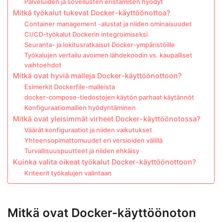
Palveluiden ja sovellusten eristämisen hyödyt
Mitkä työkalut tukevat Docker-käyttöönottoa?
Container management -alustat ja niiden ominaisuudet
CI/CD-työkalut Dockerin integroimiseksi
Seuranta- ja lokitusratkaisut Docker-ympäristöille
Työkalujen vertailu avoimen lähdekoodin vs. kaupalliset
vaihtoehdot
Mitkä ovat hyviä malleja Docker-käyttöönottoon?
Esimerkit Dockerfile-malleista
docker-compose-tiedostojen käytön parhaat käytännöt
Konfiguraatiomallien hyödyntäminen
Mitkä ovat yleisimmät virheet Docker-käyttöönotossa?
Väärät konfiguraatiot ja niiden vaikutukset
Yhteensopimattomuudet eri versioiden välillä
Turvallisuuspuutteet ja niiden ehkäisy
Kuinka valita oikeat työkalut Docker-käyttöönottoon?
Kriteerit työkalujen valintaan
Mitkä ovat Docker-käyttöönoton