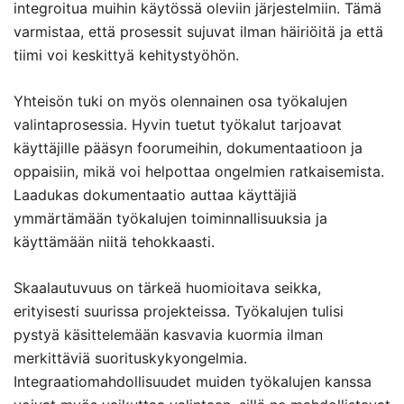
integroitua muihin käytössä oleviin järjestelmiin. Tämä
varmistaa, että prosessit sujuvat ilman häiriöitä ja että
tiimi voi keskittyä kehitystyöhön.
Yhteisön tuki on myös olennainen osa työkalujen
valintaprosessia. Hyvin tuetut työkalut tarjoavat
käyttäjille pääsyn foorumeihin, dokumentaatioon ja
oppaisiin, mikä voi helpottaa ongelmien ratkaisemista.
Laadukas dokumentaatio auttaa käyttäjiä
ymmärtämään työkalujen toiminnallisuuksia ja
käyttämään niitä tehokkaasti.
Skaalautuvuus on tärkeä huomioitava seikka,
erityisesti suurissa projekteissa. Työkalujen tulisi
pystyä käsittelemään kasvavia kuormia ilman
merkittäviä suorituskykyongelmia.
Integraatiomahdollisuudet muiden työkalujen kanssa