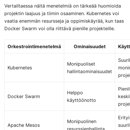
Vertailtaessa näitä menetelmiä on tärkeää huomioida
projektin laajuus ja tiimin osaaminen. Kubernetes voi
vaatia enemmän resursseja ja oppimiskäyrää, kun taas
Docker Swarm voi olla riittävä pienille projekteille.
Orkestrointimenetelmä
Ominaisuudet
Käytt
Suuril
Monipuoliset
Kubernetes
monim
hallintaominaisuudet
proje
Pienil
Helppo
Docker Swarm
keski
käyttöönotto
proje
Erityi
Monipuolinen
Apache Mesos
suuril
resurssienhallinta