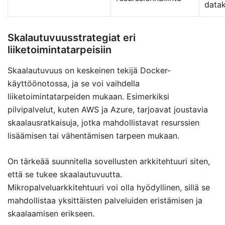
datak
Skalautuvuusstrategiat eri
liiketoimintatarpeisiin
Skaalautuvuus on keskeinen tekijä Docker-
käyttöönotossa, ja se voi vaihdella
liiketoimintatarpeiden mukaan. Esimerkiksi
pilvipalvelut, kuten AWS ja Azure, tarjoavat joustavia
skaalausratkaisuja, jotka mahdollistavat resurssien
lisäämisen tai vähentämisen tarpeen mukaan.
On tärkeää suunnitella sovellusten arkkitehtuuri siten,
että se tukee skaalautuvuutta.
Mikropalveluarkkitehtuuri voi olla hyödyllinen, sillä se
mahdollistaa yksittäisten palveluiden eristämisen ja
skaalaamisen erikseen.