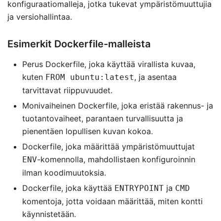
konfiguraatiomalleja, jotka tukevat ympäristömuuttujia
ja versiohallintaa.
Esimerkit Dockerfile-malleista
Perus Dockerfile, joka käyttää virallista kuvaa,
kuten
, ja asentaa
FROM ubuntu:latest
tarvittavat riippuvuudet.
Monivaiheinen Dockerfile, joka eristää rakennus- ja
tuotantovaiheet, parantaen turvallisuutta ja
pienentäen lopullisen kuvan kokoa.
Dockerfile, joka määrittää ympäristömuuttujat
-komennolla, mahdollistaen konfiguroinnin
ENV
ilman koodimuutoksia.
Dockerfile, joka käyttää
ja
ENTRYPOINT
CMD
komentoja, jotta voidaan määrittää, miten kontti
käynnistetään.