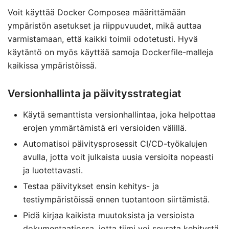
Voit käyttää Docker Composea määrittämään
ympäristön asetukset ja riippuvuudet, mikä auttaa
varmistamaan, että kaikki toimii odotetusti. Hyvä
käytäntö on myös käyttää samoja Dockerfile-malleja
kaikissa ympäristöissä.
Versionhallinta ja päivitysstrategiat
Käytä semanttista versionhallintaa, joka helpottaa
erojen ymmärtämistä eri versioiden välillä.
Automatisoi päivitysprosessit CI/CD-työkalujen
avulla, jotta voit julkaista uusia versioita nopeasti
ja luotettavasti.
Testaa päivitykset ensin kehitys- ja
testiympäristöissä ennen tuotantoon siirtämistä.
Pidä kirjaa kaikista muutoksista ja versioista
dokumentaatiossa, jotta tiimi voi seurata kehitystä.