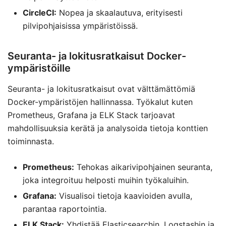
CircleCI:
Nopea ja skaalautuva, erityisesti
pilvipohjaisissa ympäristöissä.
Seuranta- ja lokitusratkaisut Docker-
ympäristöille
Seuranta- ja lokitusratkaisut ovat välttämättömiä
Docker-ympäristöjen hallinnassa. Työkalut kuten
Prometheus, Grafana ja ELK Stack tarjoavat
mahdollisuuksia kerätä ja analysoida tietoja konttien
toiminnasta.
Prometheus:
Tehokas aikarivipohjainen seuranta,
joka integroituu helposti muihin työkaluihin.
Grafana:
Visualisoi tietoja kaavioiden avulla,
parantaa raportointia.
ELK Stack:
Yhdistää Elasticsearchin, Logstashin ja