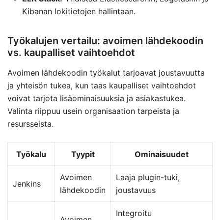
Kibanan lokitietojen hallintaan.
Työkalujen vertailu: avoimen lähdekoodin
vs. kaupalliset vaihtoehdot
Avoimen lähdekoodin työkalut tarjoavat joustavuutta
ja yhteisön tukea, kun taas kaupalliset vaihtoehdot
voivat tarjota lisäominaisuuksia ja asiakastukea.
Valinta riippuu usein organisaation tarpeista ja
resursseista.
Työkalu
Tyypit
Ominaisuudet
Avoimen
Laaja plugin-tuki,
Jenkins
lähdekoodin
joustavuus
Integroitu
Avoimen