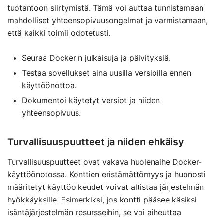
tuotantoon siirtymistä. Tämä voi auttaa tunnistamaan
mahdolliset yhteensopivuusongelmat ja varmistamaan,
että kaikki toimii odotetusti.
Seuraa Dockerin julkaisuja ja päivityksiä.
Testaa sovellukset aina uusilla versioilla ennen
käyttöönottoa.
Dokumentoi käytetyt versiot ja niiden
yhteensopivuus.
Turvallisuuspuutteet ja niiden ehkäisy
Turvallisuuspuutteet ovat vakava huolenaihe Docker-
käyttöönotossa. Konttien eristämättömyys ja huonosti
määritetyt käyttöoikeudet voivat altistaa järjestelmän
hyökkäyksille. Esimerkiksi, jos kontti pääsee käsiksi
isäntäjärjestelmän resursseihin, se voi aiheuttaa