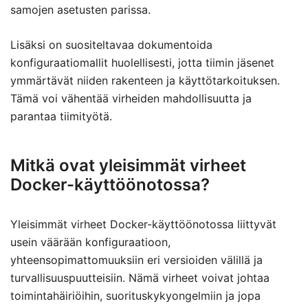
samojen asetusten parissa.
Lisäksi on suositeltavaa dokumentoida
konfiguraatiomallit huolellisesti, jotta tiimin jäsenet
ymmärtävät niiden rakenteen ja käyttötarkoituksen.
Tämä voi vähentää virheiden mahdollisuutta ja
parantaa tiimityötä.
Mitkä ovat yleisimmät virheet
Docker-käyttöönotossa?
Yleisimmät virheet Docker-käyttöönotossa liittyvät
usein väärään konfiguraatioon,
yhteensopimattomuuksiin eri versioiden välillä ja
turvallisuuspuutteisiin. Nämä virheet voivat johtaa
toimintahäiriöihin, suorituskykyongelmiin ja jopa