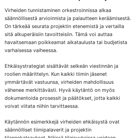
Virheiden tunnistaminen orkestroinnissa alkaa
säännöllisestä arvioinnista ja palautteen keräämisestä.
On tärkeää seurata projektin etenemistä ja vertailla
sitä alkuperäisiin tavoitteisiin. Tämä voi auttaa
havaitsemaan poikkeamat aikataulusta tai budjetista
varhaisessa vaiheessa.
Ehkäisystrategiat sisältävät selkeän viestinnän ja
roolien määrittelyn. Kun kaikki tiimin jäsenet
ymmärtävät vastuunsa, virheiden mahdollisuus
vähenee merkittävästi. Hyvä käytäntö on myös
dokumentoida prosessit ja päätökset, jotta kaikki
voivat viitata niihin tarvittaessa.
Käytännön esimerkkejä virheiden ehkäisystä ovat
säännölliset tiimipalaverit ja projektin
tilannekatsaukset. Näissä tilaisuuksissa voidaan