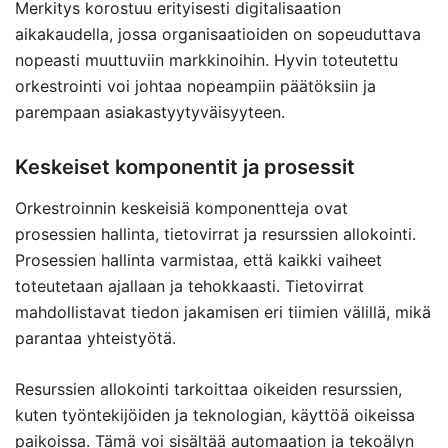
Merkitys korostuu erityisesti digitalisaation
aikakaudella, jossa organisaatioiden on sopeuduttava
nopeasti muuttuviin markkinoihin. Hyvin toteutettu
orkestrointi voi johtaa nopeampiin päätöksiin ja
parempaan asiakastyytyväisyyteen.
Keskeiset komponentit ja prosessit
Orkestroinnin keskeisiä komponentteja ovat
prosessien hallinta, tietovirrat ja resurssien allokointi.
Prosessien hallinta varmistaa, että kaikki vaiheet
toteutetaan ajallaan ja tehokkaasti. Tietovirrat
mahdollistavat tiedon jakamisen eri tiimien välillä, mikä
parantaa yhteistyötä.
Resurssien allokointi tarkoittaa oikeiden resurssien,
kuten työntekijöiden ja teknologian, käyttöä oikeissa
paikoissa. Tämä voi sisältää automaation ja tekoälyn