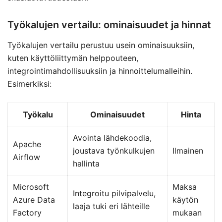
Työkalujen vertailu: ominaisuudet ja hinnat
Työkalujen vertailu perustuu usein ominaisuuksiin,
kuten käyttöliittymän helppouteen,
integrointimahdollisuuksiin ja hinnoittelumalleihin.
Esimerkiksi:
Työkalu
Ominaisuudet
Hinta
Avointa lähdekoodia,
Apache
joustava työnkulkujen
Ilmainen
Airflow
hallinta
Microsoft
Maksa
Integroitu pilvipalvelu,
Azure Data
käytön
laaja tuki eri lähteille
Factory
mukaan