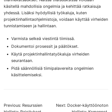
käsitellä mahdollisia ongelmia ja kehittää ratkaisuja
yhdessä. Lisäksi hyödyllisiä työkaluja, kuten
projektinhallintaohjelmistoja, voidaan käyttää virheiden
tunnistamiseen ja hallintaan.
Varmista selkeä viestintä tiimissä.
Dokumentoi prosessit ja päätökset.
Käytä projektinhallintatyökaluja virheiden
seurantaan.
Pidä säännöllisiä tiimipalavereita ongelmien
käsittelemiseksi.
Post
Previous:
Resurssien
Next:
Docker-käyttöönoton
Hallinta: Rajoitukset,
Hallinta: Komennot,