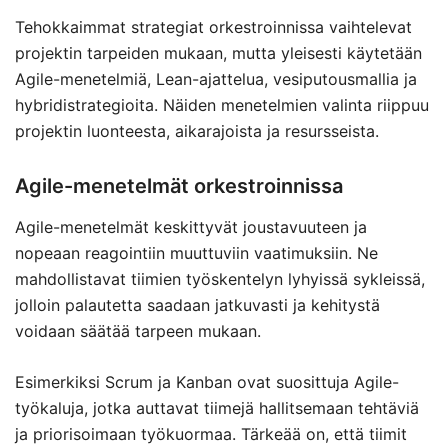
Tehokkaimmat strategiat orkestroinnissa vaihtelevat
projektin tarpeiden mukaan, mutta yleisesti käytetään
Agile-menetelmiä, Lean-ajattelua, vesiputousmallia ja
hybridistrategioita. Näiden menetelmien valinta riippuu
projektin luonteesta, aikarajoista ja resursseista.
Agile-menetelmät orkestroinnissa
Agile-menetelmät keskittyvät joustavuuteen ja
nopeaan reagointiin muuttuviin vaatimuksiin. Ne
mahdollistavat tiimien työskentelyn lyhyissä sykleissä,
jolloin palautetta saadaan jatkuvasti ja kehitystä
voidaan säätää tarpeen mukaan.
Esimerkiksi Scrum ja Kanban ovat suosittuja Agile-
työkaluja, jotka auttavat tiimejä hallitsemaan tehtäviä
ja priorisoimaan työkuormaa. Tärkeää on, että tiimit