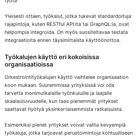
työtä.
Yleisesti ottaen, työkalut, jotka tukevat standardoituja
rajapintoja, kuten RESTful API:ita tai GraphQL:ia, ovat
helpompia integroida. On myös suositeltavaa testata
integraatioita ennen täysimittaista käyttöönottoa.
Työkalujen käyttö eri kokoisissa
organisaatioissa
Orkestrointityökalujen käyttö vaihtelee organisaation
koon mukaan. Suuremmissa yrityksissä voi olla
tarvetta monimutkaisille työnkuluille ja laajalle
skaalautuvuudelle, kun taas pienemmät yritykset
saattavat hyötyä yksinkertaisemmista ratkaisuista.
Esimerkiksi pienet yritykset voivat valita kevyempiä
työkaluja, jotka tarjoavat perustoimintoja kohtuulliseen