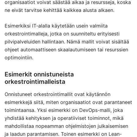
organisaatiot voivat säästää aikaa ja resursseja, koska
ne eivät tarvitse kehittää kaikkea alusta alkaen.
Esimerkiksi IT-alalla käytetään usein valmiita
orkestrointimalleja, jotka on suunniteltu erityisesti
pilvipalveluiden hallintaan. Nämä mallit voivat sisältää
ohjeet automaattiseen skaalautumiseen tai resurssien
optimointiin.
Esimerkit onnistuneista
orkestrointimalleista
Onnistuneet orkestrointimallit ovat käytännön
esimerkkejä siitä, miten organisaatiot ovat parantaneet
toimintaansa. Yksi esimerkki on DevOps-malli, joka
yhdistää kehityksen ja operatiiviset toiminnot, mikä
mahdollistaa nopeamman ohjelmistojen julkaisemisen
ja laadun parantamisen. Toinen esimerkki on Lean-