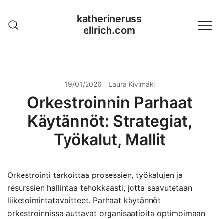
Skip
katherineruss
to
ellrich.com
content
19/01/2026
Laura Kivimäki
Orkestroinnin Parhaat
Käytännöt: Strategiat,
Työkalut, Mallit
Orkestrointi tarkoittaa prosessien, työkalujen ja
resurssien hallintaa tehokkaasti, jotta saavutetaan
liiketoimintatavoitteet. Parhaat käytännöt
orkestroinnissa auttavat organisaatioita optimoimaan