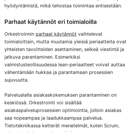
hyödyntämistä, mikä tehostaa toimintaa entisestään.
Parhaat käytännöt eri toimialoilla
Orkestroinnin
parhaat käytännöt
vaihtelevat
toimialoittain, mutta muutamia yleisiä periaatteita ovat
yhteisten tavoitteiden asettaminen, selkeä viestintä ja
jatkuva parantaminen. Esimerkiksi
valmistusteollisuudessa lean-periaatteet voivat auttaa
vähentämään hukkaa ja parantamaan prosessien
sujuvuutta.
Palvelualalla asiakaskokemuksen parantaminen on
keskiössä. Orkestrointi voi sisältää
asiakaspalveluprosessien optimointia, jolloin asiakas
saa nopeampaa ja laadukkaampaa palvelua.
Tietotekniikassa ketterät menetelmät, kuten Scrum,