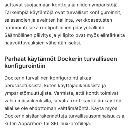
auttavat suojaamaan kontteja ja niiden ympäristöjä.
Tärkeimpiä käytäntöjä ovat turvalliset konfiguroinnit,
salasanojen ja avainten hallinta, verkkoasetusten
optimointi sekä roolipohjainen pääsynhallinta.
Säännöllinen päivitys ja ylläpito ovat myös elintärkeitä
haavoittuvuuksien vähentämiseksi.
Parhaat käytännöt Dockerin turvalliseen
konfigurointiin
Dockerin turvallinen konfigurointi alkaa
perusasetuksista, kuten käyttäjäoikeuksista ja
ympäristömuuttujista. Varmista, että kontit toimivat
vähimmäisoikeuksilla, ja vältä root-käyttäjän käyttöä,
ellei se ole ehdottoman välttämätöntä. Käytä myös
Dockerin sisäänrakennettuja turvallisuusominaisuuksia,
kuten AppArmor- tai SELinux-profiileja.