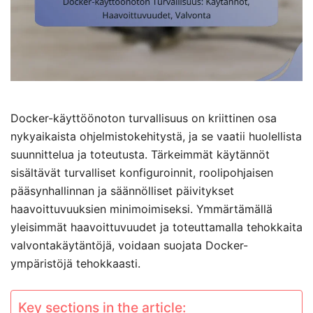
Docker-käyttöönoton turvallisuus on kriittinen osa
nykyaikaista ohjelmistokehitystä, ja se vaatii huolellista
suunnittelua ja toteutusta. Tärkeimmät käytännöt
sisältävät turvalliset konfiguroinnit, roolipohjaisen
pääsynhallinnan ja säännölliset päivitykset
haavoittuvuuksien minimoimiseksi. Ymmärtämällä
yleisimmät haavoittuvuudet ja toteuttamalla tehokkaita
valvontakäytäntöjä, voidaan suojata Docker-
ympäristöjä tehokkaasti.
Key sections in the article: