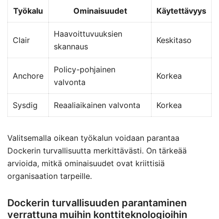
Työkalu
Ominaisuudet
Käytettävyys
Haavoittuvuuksien
Clair
Keskitaso
skannaus
Policy-pohjainen
Anchore
Korkea
valvonta
Sysdig
Reaaliaikainen valvonta
Korkea
Valitsemalla oikean työkalun voidaan parantaa
Dockerin turvallisuutta merkittävästi. On tärkeää
arvioida, mitkä ominaisuudet ovat kriittisiä
organisaation tarpeille.
Dockerin turvallisuuden parantaminen
verrattuna muihin konttiteknologioihin