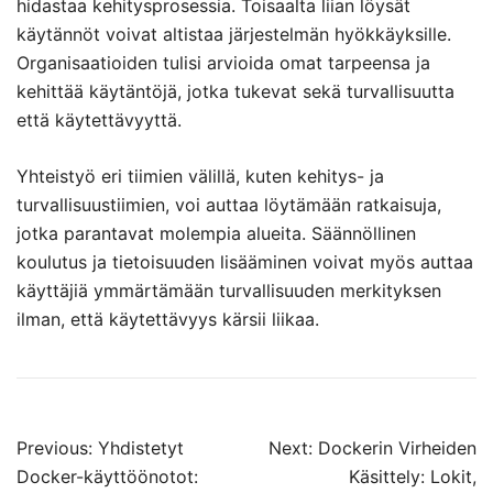
hidastaa kehitysprosessia. Toisaalta liian löysät
käytännöt voivat altistaa järjestelmän hyökkäyksille.
Organisaatioiden tulisi arvioida omat tarpeensa ja
kehittää käytäntöjä, jotka tukevat sekä turvallisuutta
että käytettävyyttä.
Yhteistyö eri tiimien välillä, kuten kehitys- ja
turvallisuustiimien, voi auttaa löytämään ratkaisuja,
jotka parantavat molempia alueita. Säännöllinen
koulutus ja tietoisuuden lisääminen voivat myös auttaa
käyttäjiä ymmärtämään turvallisuuden merkityksen
ilman, että käytettävyys kärsii liikaa.
Post
Previous:
Yhdistetyt
Next:
Dockerin Virheiden
navigation
Docker-käyttöönotot:
Käsittely: Lokit,