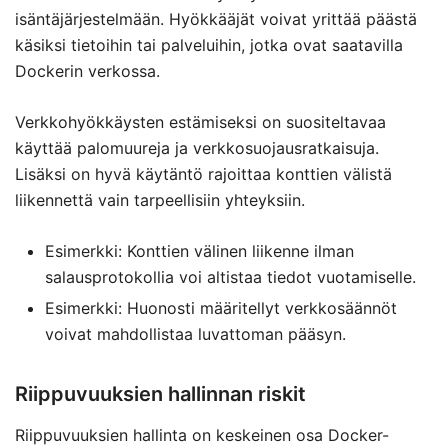
isäntäjärjestelmään. Hyökkääjät voivat yrittää päästä
käsiksi tietoihin tai palveluihin, jotka ovat saatavilla
Dockerin verkossa.
Verkkohyökkäysten estämiseksi on suositeltavaa
käyttää palomuureja ja verkkosuojausratkaisuja.
Lisäksi on hyvä käytäntö rajoittaa konttien välistä
liikennettä vain tarpeellisiin yhteyksiin.
Esimerkki: Konttien välinen liikenne ilman
salausprotokollia voi altistaa tiedot vuotamiselle.
Esimerkki: Huonosti määritellyt verkkosäännöt
voivat mahdollistaa luvattoman pääsyn.
Riippuvuuksien hallinnan riskit
Riippuvuuksien hallinta on keskeinen osa Docker-