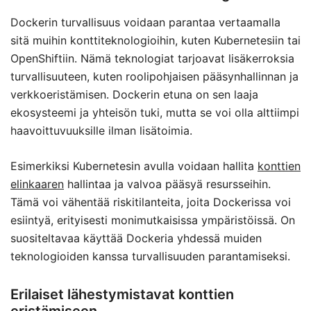
Dockerin turvallisuus voidaan parantaa vertaamalla
sitä muihin konttiteknologioihin, kuten Kubernetesiin tai
OpenShiftiin. Nämä teknologiat tarjoavat lisäkerroksia
turvallisuuteen, kuten roolipohjaisen pääsynhallinnan ja
verkkoeristämisen. Dockerin etuna on sen laaja
ekosysteemi ja yhteisön tuki, mutta se voi olla alttiimpi
haavoittuvuuksille ilman lisätoimia.
Esimerkiksi Kubernetesin avulla voidaan hallita
konttien
elinkaaren
hallintaa ja valvoa pääsyä resursseihin.
Tämä voi vähentää riskitilanteita, joita Dockerissa voi
esiintyä, erityisesti monimutkaisissa ympäristöissä. On
suositeltavaa käyttää Dockeria yhdessä muiden
teknologioiden kanssa turvallisuuden parantamiseksi.
Erilaiset lähestymistavat konttien
eristämiseen