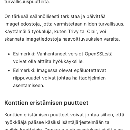
turvallisuuspuutteita.
On tärkeää säännöllisesti tarkistaa ja päivittää
imagetiedostoja, jotta varmistetaan niiden turvallisuus.
Käyttämällä työkaluja, kuten Trivy tai Clair, voi
skannata imagetiedostoja haavoittuvuuksien varalta.
Esimerkki: Vanhentuneet versiot OpenSSL:stä
voivat olla alttiita hyökkäyksille.
Esimerkki: Imagessa olevat epäluotettavat
riippuvuudet voivat johtaa haittaohjelmien
asentamiseen.
Konttien eristämisen puutteet
Konttien eristämisen puutteet voivat johtaa siihen, että
hyökkääjä pääsee käsiksi isäntäjärjestelmään tai
muihin kontteihin. Dockerin oletusasetukset eivät aina