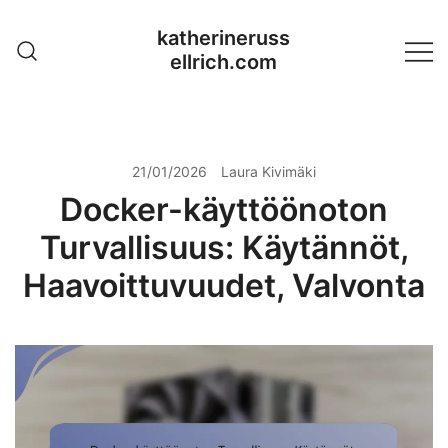
Skip
katherineruss
to
ellrich.com
content
21/01/2026
Laura Kivimäki
Docker-käyttöönoton
Turvallisuus: Käytännöt,
Haavoittuvuudet, Valvonta