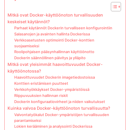
Mitkä ovat Docker-käyttöönoton turvallisuuden
keskeiset käytännöt?
Parhaat käytännöt Dockerin turvalliseen konfigurointiin
Salasanojen ja avainten hallinta Dockerissa
Verkkoasetusten optimointi Docker-konttien
suojaamiseksi
Roolipohjaisen pääsynhallinnan käyttöönotto
Dockerin säännöllinen päivitys ja ylläpito
Mitkä ovat yleisimmät haavoittuvuudet Docker-
käyttöönotossa?
Haavoittuvuudet Dockerin imagetiedostoissa
Konttien eristämisen puutteet
Verkkohyökkäykset Docker-ympäristöissä
Riippuvuuksien hallinnan riskit
Dockerin konfiguraatiovirheet ja niiden vaikutukset
Kuinka valvoa Docker-käyttöönoton turvallisuutta?
Valvontatyökalut Docker-ympäristöjen turvallisuuden
parantamiseksi
Lokien kerääminen ja analysointi Dockerissa