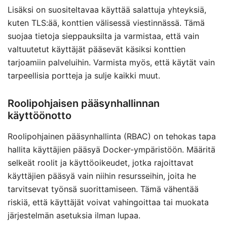
Lisäksi on suositeltavaa käyttää salattuja yhteyksiä,
kuten TLS:ää, konttien välisessä viestinnässä. Tämä
suojaa tietoja sieppauksilta ja varmistaa, että vain
valtuutetut käyttäjät pääsevät käsiksi konttien
tarjoamiin palveluihin. Varmista myös, että käytät vain
tarpeellisia portteja ja sulje kaikki muut.
Roolipohjaisen pääsynhallinnan
käyttöönotto
Roolipohjainen pääsynhallinta (RBAC) on tehokas tapa
hallita käyttäjien pääsyä Docker-ympäristöön. Määritä
selkeät roolit ja käyttöoikeudet, jotka rajoittavat
käyttäjien pääsyä vain niihin resursseihin, joita he
tarvitsevat työnsä suorittamiseen. Tämä vähentää
riskiä, että käyttäjät voivat vahingoittaa tai muokata
järjestelmän asetuksia ilman lupaa.