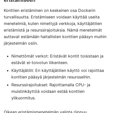
Konttien eristäminen on keskeinen osa Dockerin
turvallisuutta. Eristämiseen voidaan käyttää useita
menetelmiä, kuten nimettyjä verkkoja, käyttäjätilien
eristämistä ja resurssirajoituksia. Nämä menetelmät
auttavat estämään haitallisten konttien pääsyn muihin
järjestelmän osiin.
Nimettömät verkot: Eristävät kontit toisistaan ja
estävät ei-toivotun liikenteen.
Käyttäjätilit: Eri käyttäjätilien käyttö voi rajoittaa
konttien pääsyä järjestelmän resursseihin.
Resurssirajoitukset: Rajoittamalla CPU- ja
muistinkäyttöä voidaan estää konttien
ylikuormitus.
Oikean eristämismenetelmän valinta riippuu