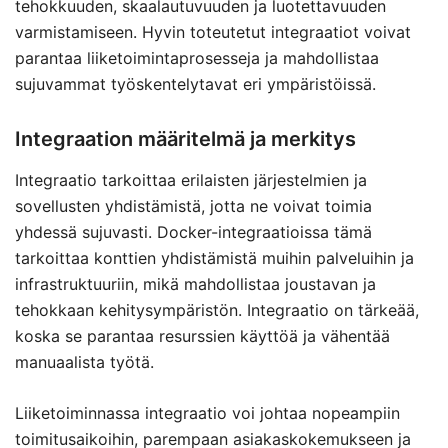
tehokkuuden, skaalautuvuuden ja luotettavuuden
varmistamiseen. Hyvin toteutetut integraatiot voivat
parantaa liiketoimintaprosesseja ja mahdollistaa
sujuvammat työskentelytavat eri ympäristöissä.
Integraation määritelmä ja merkitys
Integraatio tarkoittaa erilaisten järjestelmien ja
sovellusten yhdistämistä, jotta ne voivat toimia
yhdessä sujuvasti. Docker-integraatioissa tämä
tarkoittaa konttien yhdistämistä muihin palveluihin ja
infrastruktuuriin, mikä mahdollistaa joustavan ja
tehokkaan kehitysympäristön. Integraatio on tärkeää,
koska se parantaa resurssien käyttöä ja vähentää
manuaalista työtä.
Liiketoiminnassa integraatio voi johtaa nopeampiin
toimitusaikoihin, parempaan asiakaskokemukseen ja