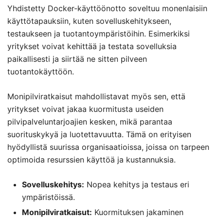
Yhdistetty Docker-käyttöönotto soveltuu monenlaisiin
käyttötapauksiin, kuten sovelluskehitykseen,
testaukseen ja tuotantoympäristöihin. Esimerkiksi
yritykset voivat kehittää ja testata sovelluksia
paikallisesti ja siirtää ne sitten pilveen
tuotantokäyttöön.
Monipilviratkaisut mahdollistavat myös sen, että
yritykset voivat jakaa kuormitusta useiden
pilvipalveluntarjoajien kesken, mikä parantaa
suorituskykyä ja luotettavuutta. Tämä on erityisen
hyödyllistä suurissa organisaatioissa, joissa on tarpeen
optimoida resurssien käyttöä ja kustannuksia.
Sovelluskehitys:
Nopea kehitys ja testaus eri
ympäristöissä.
Monipilviratkaisut:
Kuormituksen jakaminen