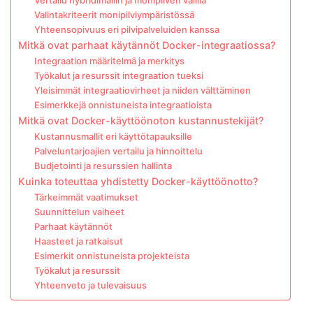
Vertailu hybridimallin ja monipilven välillä
Valintakriteerit monipilviympäristössä
Yhteensopivuus eri pilvipalveluiden kanssa
Mitkä ovat parhaat käytännöt Docker-integraatiossa?
Integraation määritelmä ja merkitys
Työkalut ja resurssit integraation tueksi
Yleisimmät integraatiovirheet ja niiden välttäminen
Esimerkkejä onnistuneista integraatioista
Mitkä ovat Docker-käyttöönoton kustannustekijät?
Kustannusmallit eri käyttötapauksille
Palveluntarjoajien vertailu ja hinnoittelu
Budjetointi ja resurssien hallinta
Kuinka toteuttaa yhdistetty Docker-käyttöönotto?
Tärkeimmät vaatimukset
Suunnittelun vaiheet
Parhaat käytännöt
Haasteet ja ratkaisut
Esimerkit onnistuneista projekteista
Työkalut ja resurssit
Yhteenveto ja tulevaisuus