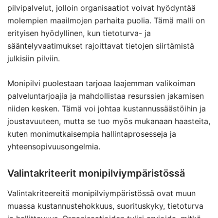
pilvipalvelut, jolloin organisaatiot voivat hyödyntää
molempien maailmojen parhaita puolia. Tämä malli on
erityisen hyödyllinen, kun tietoturva- ja
sääntelyvaatimukset rajoittavat tietojen siirtämistä
julkisiin pilviin.
Monipilvi puolestaan tarjoaa laajemman valikoiman
palveluntarjoajia ja mahdollistaa resurssien jakamisen
niiden kesken. Tämä voi johtaa kustannussäästöihin ja
joustavuuteen, mutta se tuo myös mukanaan haasteita,
kuten monimutkaisempia hallintaprosesseja ja
yhteensopivuusongelmia.
Valintakriteerit monipilviympäristössä
Valintakriteereitä monipilviympäristössä ovat muun
muassa kustannustehokkuus, suorituskyky, tietoturva