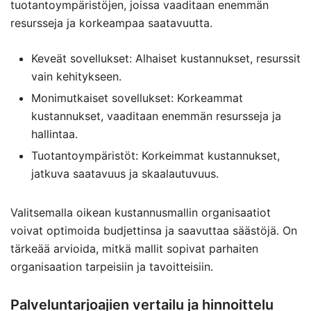
tuotantoympäristöjen, joissa vaaditaan enemmän
resursseja ja korkeampaa saatavuutta.
Keveät sovellukset: Alhaiset kustannukset, resurssit
vain kehitykseen.
Monimutkaiset sovellukset: Korkeammat
kustannukset, vaaditaan enemmän resursseja ja
hallintaa.
Tuotantoympäristöt: Korkeimmat kustannukset,
jatkuva saatavuus ja skaalautuvuus.
Valitsemalla oikean kustannusmallin organisaatiot
voivat optimoida budjettinsa ja saavuttaa säästöjä. On
tärkeää arvioida, mitkä mallit sopivat parhaiten
organisaation tarpeisiin ja tavoitteisiin.
Palveluntarjoajien vertailu ja hinnoittelu