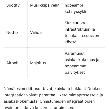
Spotify
Musiikkipalvelut
nopeampi
kehityssykli
Skalautuva
infrastruktuuri ja
Netflix
Viihde
tehokas resurssien
käyttö
Parantunut
asiakaskokemus ja
Airbnb
Majoitus
nopeammat
päivitykset
Nämä esimerkit osoittavat, kuinka tehokkaat Docker-
integraatiot voivat parantaa liiketoimintaprosesseja ja
asiakaskokemusta. Onnistuneiden integraatioiden
avain on jatkuva kehitys ja oppiminen.