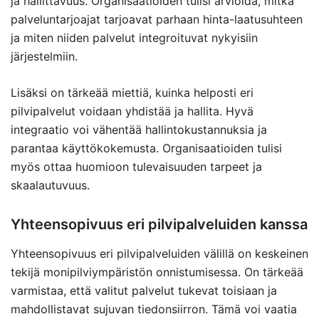
ja hallittavuus. Organisaatioiden tulisi arvioida, mitkä
palveluntarjoajat tarjoavat parhaan hinta-laatusuhteen
ja miten niiden palvelut integroituvat nykyisiin
järjestelmiin.
Lisäksi on tärkeää miettiä, kuinka helposti eri
pilvipalvelut voidaan yhdistää ja hallita. Hyvä
integraatio voi vähentää hallintokustannuksia ja
parantaa käyttökokemusta. Organisaatioiden tulisi
myös ottaa huomioon tulevaisuuden tarpeet ja
skaalautuvuus.
Yhteensopivuus eri pilvipalveluiden kanssa
Yhteensopivuus eri pilvipalveluiden välillä on keskeinen
tekijä monipilviympäristön onnistumisessa. On tärkeää
varmistaa, että valitut palvelut tukevat toisiaan ja
mahdollistavat sujuvan tiedonsiirron. Tämä voi vaatia