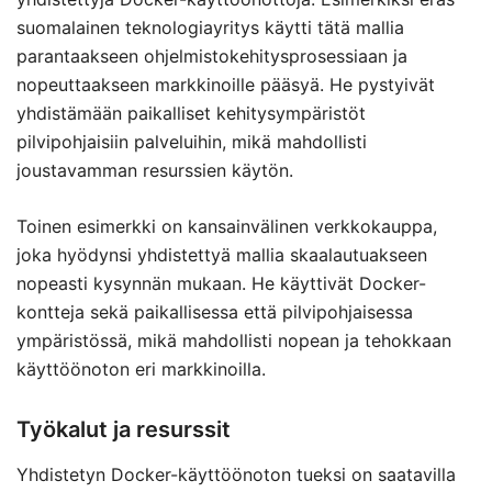
suomalainen teknologiayritys käytti tätä mallia
parantaakseen ohjelmistokehitysprosessiaan ja
nopeuttaakseen markkinoille pääsyä. He pystyivät
yhdistämään paikalliset kehitysympäristöt
pilvipohjaisiin palveluihin, mikä mahdollisti
joustavamman resurssien käytön.
Toinen esimerkki on kansainvälinen verkkokauppa,
joka hyödynsi yhdistettyä mallia skaalautuakseen
nopeasti kysynnän mukaan. He käyttivät Docker-
kontteja sekä paikallisessa että pilvipohjaisessa
ympäristössä, mikä mahdollisti nopean ja tehokkaan
käyttöönoton eri markkinoilla.
Työkalut ja resurssit
Yhdistetyn Docker-käyttöönoton tueksi on saatavilla