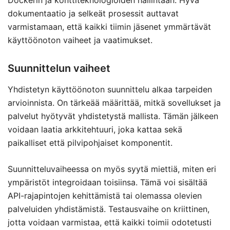
Dockerin ja konttiteknologioiden hallintaan. Hyvä
dokumentaatio ja selkeät prosessit auttavat
varmistamaan, että kaikki tiimin jäsenet ymmärtävät
käyttöönoton vaiheet ja vaatimukset.
Suunnittelun vaiheet
Yhdistetyn käyttöönoton suunnittelu alkaa tarpeiden
arvioinnista. On tärkeää määrittää, mitkä sovellukset ja
palvelut hyötyvät yhdistetystä mallista. Tämän jälkeen
voidaan laatia arkkitehtuuri, joka kattaa sekä
paikalliset että pilvipohjaiset komponentit.
Suunnitteluvaiheessa on myös syytä miettiä, miten eri
ympäristöt integroidaan toisiinsa. Tämä voi sisältää
API-rajapintojen kehittämistä tai olemassa olevien
palveluiden yhdistämistä. Testausvaihe on kriittinen,
jotta voidaan varmistaa, että kaikki toimii odotetusti