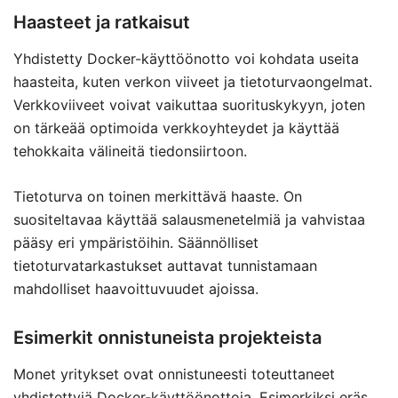
Haasteet ja ratkaisut
Yhdistetty Docker-käyttöönotto voi kohdata useita
haasteita, kuten verkon viiveet ja tietoturvaongelmat.
Verkkoviiveet voivat vaikuttaa suorituskykyyn, joten
on tärkeää optimoida verkkoyhteydet ja käyttää
tehokkaita välineitä tiedonsiirtoon.
Tietoturva on toinen merkittävä haaste. On
suositeltavaa käyttää salausmenetelmiä ja vahvistaa
pääsy eri ympäristöihin. Säännölliset
tietoturvatarkastukset auttavat tunnistamaan
mahdolliset haavoittuvuudet ajoissa.
Esimerkit onnistuneista projekteista
Monet yritykset ovat onnistuneesti toteuttaneet
yhdistettyjä Docker-käyttöönottoja. Esimerkiksi eräs