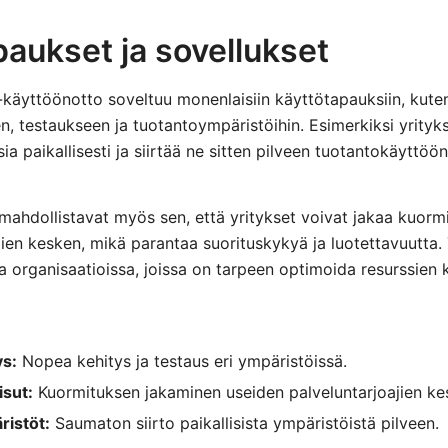
aukset ja sovellukset
käyttöönotto soveltuu monenlaisiin käyttötapauksiin, kute
n, testaukseen ja tuotantoympäristöihin. Esimerkiksi yrityks
sia paikallisesti ja siirtää ne sitten pilveen tuotantokäyttöön
 mahdollistavat myös sen, että yritykset voivat jakaa kuorm
ajien kesken, mikä parantaa suorituskykyä ja luotettavuutta.
sa organisaatioissa, joissa on tarpeen optimoida resurssien 
ys:
Nopea kehitys ja testaus eri ympäristöissä.
isut:
Kuormituksen jakaminen useiden palveluntarjoajien ke
istöt:
Saumaton siirto paikallisista ympäristöistä pilveen.