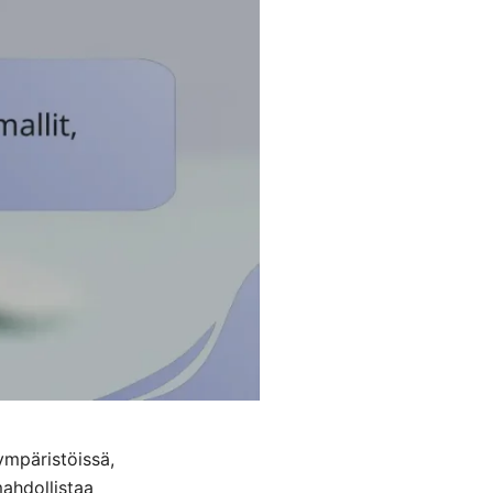
ympäristöissä,
mahdollistaa