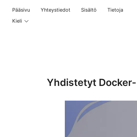
Skip
Pääsivu
Yhteystiedot
Sisältö
Tietoja
to
content
Kieli
Yhdistetyt Docker-k