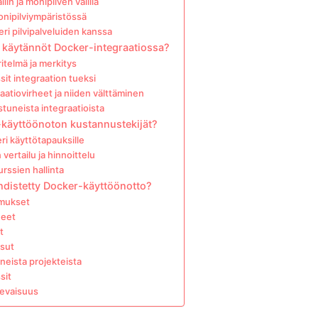
lin ja monipilven välillä
monipilviympäristössä
ri pilvipalveluiden kanssa
t käytännöt Docker-integraatiossa?
itelmä ja merkitys
sit integraation tueksi
aatiovirheet ja niiden välttäminen
tuneista integraatioista
-käyttöönoton kustannustekijät?
ri käyttötapauksille
 vertailu ja hinnoittelu
urssien hallinta
hdistetty Docker-käyttöönotto?
imukset
heet
t
isut
neista projekteista
sit
levaisuus