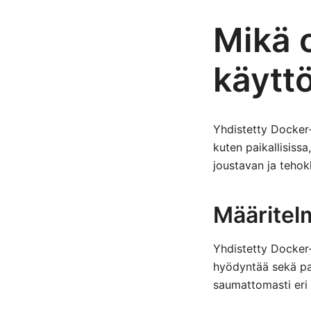
Mikä 
käytt
Yhdistetty Docker-
kuten paikallisissa
joustavan ja tehok
Määritelm
Yhdistetty Docker-
hyödyntää sekä paik
saumattomasti eri 