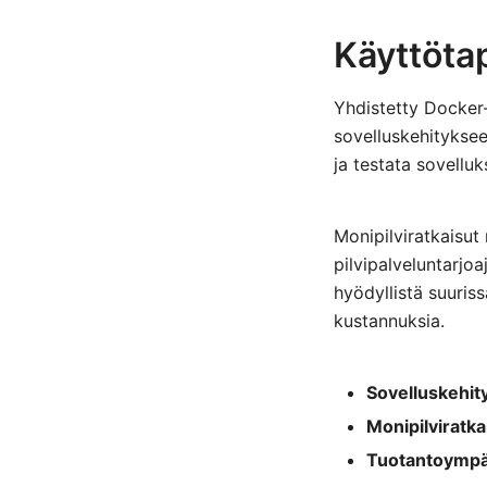
Käyttötap
Yhdistetty Docker-
sovelluskehityksee
ja testata sovelluk
Monipilviratkaisut
pilvipalveluntarjo
hyödyllistä suuris
kustannuksia.
Sovelluskehit
Monipilviratka
Tuotantoympär