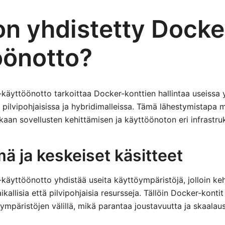
on yhdistetty Docke
öönotto?
käyttöönotto tarkoittaa Docker-konttien hallintaa useissa 
, pilvipohjaisissa ja hybridimalleissa. Tämä lähestymistapa 
kaan sovellusten kehittämisen ja käyttöönoton eri infrastru
ä ja keskeiset käsitteet
käyttöönotto yhdistää useita käyttöympäristöjä, jolloin keh
allisia että pilvipohjaisia resursseja. Tällöin Docker-kontit
ympäristöjen välillä, mikä parantaa joustavuutta ja skaalau