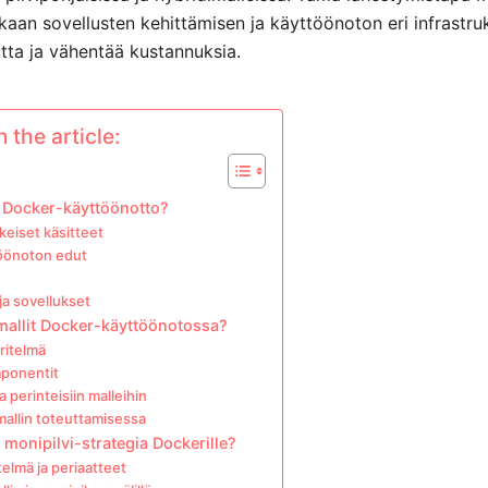
kaan sovellusten kehittämisen ja käyttöönoton eri infrastru
tta ja vähentää kustannuksia.
 the article:
y Docker-käyttöönotto?
keiset käsitteet
öönoton edut
ja sovellukset
mallit Docker-käyttöönotossa?
ritelmä
mponentit
 perinteisiin malleihin
mallin toteuttamisessa
 monipilvi-strategia Dockerille?
elmä ja periaatteet