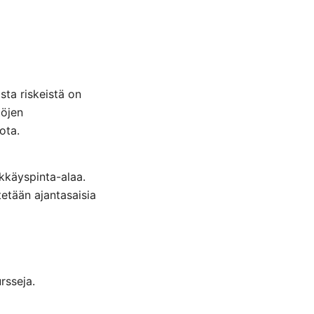
ta riskeistä on
töjen
ota.
ökkäyspinta-alaa.
tetään ajantasaisia
rsseja.