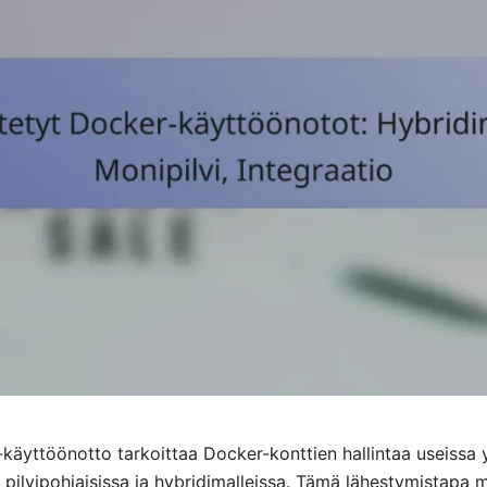
käyttöönotto tarkoittaa Docker-konttien hallintaa useissa 
, pilvipohjaisissa ja hybridimalleissa. Tämä lähestymistapa 