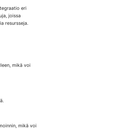
tegraatio eri
uja, joissa
ia resursseja.
leen, mikä voi
ä.
moinnin, mikä voi