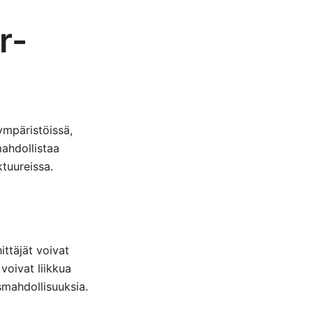
r-
ympäristöissä,
mahdollistaa
ktuureissa.
ittäjät voivat
 voivat liikkua
smahdollisuuksia.