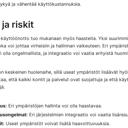
kykyä ja vähentää käyttökustannuksia.
ja riskit
-käyttöönotto tuo mukanaan myös haasteita. Yksi suurimmis
a voi johtaa virheisiin ja hallinnan vaikeuteen. Eri ympäris
olla ongelmallista, ja integraatio voi vaatia erityistä huomi
 on keskeinen huolenaihe, sillä useat ympäristöt lisäävät hy
a, että kaikki kontit ja palvelut ovat suojattuja ja että käy
jä.
us:
Eri ympäristöjen hallinta voi olla haastavaa.
usongelmat:
Eri järjestelmien integraatio voi vaatia lisäresu
it:
Useat ympäristöt voivat lisätä haavoittuvuuksia.