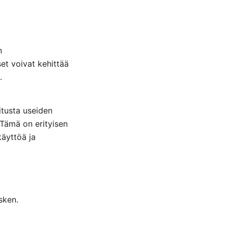
n
et voivat kehittää
.
itusta useiden
 Tämä on erityisen
käyttöä ja
sken.