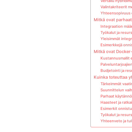
Vertailu hybridimal
Valintakriteerit 
Yhteensopivuus e
Mitkä ovat parhaa
Integraation määr
Työkalut ja resurs
Yleisimmät integr
Esimerkkejä onnis
Mitkä ovat Docker
Kustannusmallit e
Palveluntarjoajien
Budjetointi ja res
Kuinka toteuttaa y
Tärkeimmät vaat
Suunnittelun vai
Parhaat käytännö
Haasteet ja ratka
Esimerkit onnistu
Työkalut ja resurs
Yhteenveto ja tu