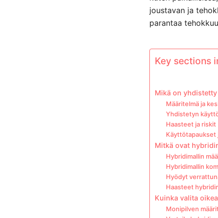
joustavan ja tehok
parantaa tehokkuu
Key sections in
Mikä on yhdistett
Määritelmä ja kes
Yhdistetyn käytt
Haasteet ja riskit
Käyttötapaukset 
Mitkä ovat hybridi
Hybridimallin mää
Hybridimallin ko
Hyödyt verrattuna
Haasteet hybridi
Kuinka valita oikea
Monipilven määrit