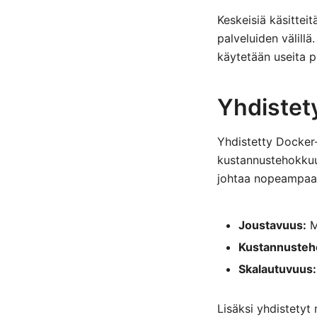
Keskeisiä käsitteit
palveluiden välillä.
käytetään useita pi
Yhdistet
Yhdistetty Docker-
kustannustehokkuud
johtaa nopeampaan
Joustavuus:
Ma
Kustannusteh
Skalautuvuus:
Lisäksi yhdistetyt