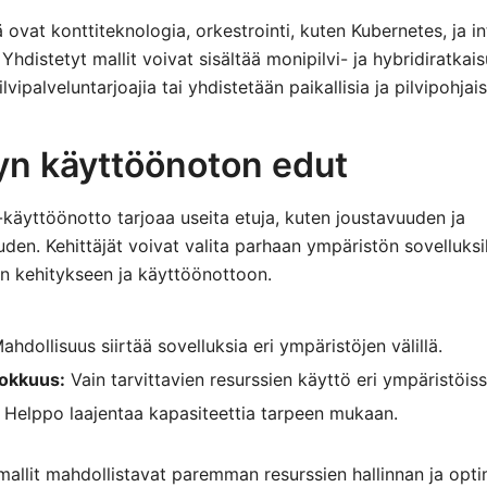
ä ovat konttiteknologia, orkestrointi, kuten Kubernetes, ja in
 Yhdistetyt mallit voivat sisältää monipilvi- ja hybridiratkais
lvipalveluntarjoajia tai yhdistetään paikallisia ja pilvipohjais
yn käyttöönoton edut
käyttöönotto tarjoaa useita etuja, kuten joustavuuden ja
en. Kehittäjät voivat valita parhaan ympäristön sovelluksil
 kehitykseen ja käyttöönottoon.
hdollisuus siirtää sovelluksia eri ympäristöjen välillä.
okkuus:
Vain tarvittavien resurssien käyttö eri ympäristöiss
Helppo laajentaa kapasiteettia tarpeen mukaan.
 mallit mahdollistavat paremman resurssien hallinnan ja opti