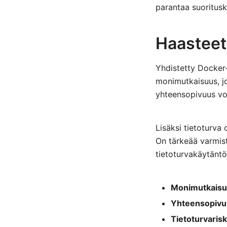
parantaa suoritus
Haasteet 
Yhdistetty Docker
monimutkaisuus, jok
yhteensopivuus voi 
Lisäksi tietoturva
On tärkeää varmista
tietoturvakäytäntö
Monimutkaisu
Yhteensopivu
Tietoturvarisk